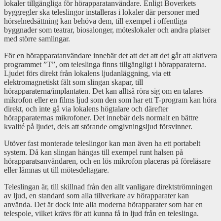
lokaler tillgängliga för hörapparatanvändare.
Enligt Boverkets
byggregler ska teleslingor installeras i lokaler där personer med
hörselnedsättning kan behöva dem, till exempel i offentliga
byggnader som teatrar, biosalonger, möteslokaler och andra platser
med större samlingar.
För en hörapparatanvändare innebär det att det att det går att aktivera
programmet ”T”, om teleslinga finns tillgängligt i hörapparaterna.
Ljudet förs direkt från
lokalens ljudanläggning, via ett
elektromagnetiskt fält som slingan skapar, till
hörapparaterna/implantaten. Det kan alltså röra sig om en talares
mikrofon eller en films ljud som den som har ett T-program kan höra
direkt, och inte gå via lokalens högtalare och därefter
hörapparaternas mikrofoner. Det innebär dels normalt en bättre
kvalité på ljudet, dels att störande omgivningsljud försvinner.
Utöver fast monterade teleslingor kan man även ha ett portabelt
system. Då kan slingan hängas till exempel runt halsen på
hörapparatsanvändaren, och en lös mikrofon placeras på föreläsare
eller lämnas ut till mötesdeltagare.
Teleslingan är, till skillnad från den allt vanligare direktströmningen
av ljud, en standard som alla tillverkare av hörapparater kan
använda. Det är dock inte alla moderna hörapparater som har en
telespole, vilket krävs för att kunna få in ljud från en teleslinga.