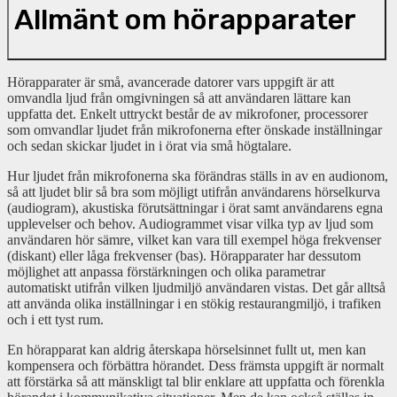
Allmänt om hörapparater
Hörapparater är små, avancerade datorer vars uppgift är att
omvandla ljud från omgivningen så att användaren lättare kan
uppfatta det.
Enkelt uttryckt består de av mikrofoner, processorer
som omvandlar ljudet från mikrofonerna efter önskade inställningar
och sedan skickar ljudet in i örat via små högtalare.
Hur ljudet från mikrofonerna ska förändras ställs in av en audionom,
så att ljudet blir så bra som möjligt utifrån användarens hörselkurva
(audiogram), akustiska förutsättningar i örat samt användarens egna
upplevelser och behov. Audiogrammet visar vilka typ av ljud som
användaren hör sämre, vilket kan vara till exempel höga frekvenser
(diskant) eller låga frekvenser (bas). Hörapparater har dessutom
möjlighet att anpassa förstärkningen och olika parametrar
automatiskt utifrån vilken ljudmiljö användaren vistas. Det går alltså
att använda olika inställningar i en stökig restaurangmiljö, i trafiken
och i ett tyst rum.
En hörapparat kan aldrig återskapa hörselsinnet fullt ut, men kan
kompensera och förbättra hörandet. Dess främsta uppgift är normalt
att förstärka så att mänskligt tal blir enklare att uppfatta och förenkla