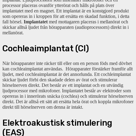
processor placeras ovanför ytterörat och hålls på plats över
implantatet med en magnet. Ett implantat är en konstgjord produkt
som opereras in i kroppen för att ersätta en skadad funktion, i detta
fall hörsel.
Implantatet
med mottagaren placeras i mellanörat och
skickar alltså ljudet från hörapparaten (audioprocessorn) direkt in i
mellanörat.
Cochleaimplantat (CI)
När hörapparater inte räcker till eller om en person föds med dövhet
kan cochleaimplantat användas. Hörapparater förstärker framför allt
ljudet, med cochleaimplantat är det annorlunda. Ett cochleimplantat
skickar ljudet förbi den skadade delen av örat och stimulerar
hörselnerven direkt. Det består av ett implantat och en utvändig
ljudprocessor med mikrofoner. Implantatet består av elektroder som
opereras in i innerörats snäcka (cochlea) och stimulerar hörselnerven
direkt. Det är alltså ett sätt att ersätta hela örat och koppla mikrofoner
direkt till hörselnerven om denna är intakt.
Elektroakustisk stimulering
(EAS)