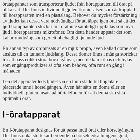
öratapparater som transporterar ljudet från hörapparaten till örat på
olika sätt. Det finns individuellt gjuten öroninsatsen som är kopplad
till hörapparaten med en plastslang. Behöver du mycket förstärkning
av ljudet kan dessa vara nödvändiga för att täppa igen örat så att det
ljud hörapparaten skickar in i örat inte samtidigt uppfattas som nya
ljud i hörapparatens mikrofoner. Om detta händer uppstår det som
kallar rundgång som ger ett obehagligt tjutande ljud.
En annan typ av öroninsats är en mjuk propp, även kallad dome som
ansluts till en tunnare ljudslang.
Dessa domer finns i många storlekar
för att passa olika stora hörselgångar, men de kan köpas och bytas
som engångsprodukter så ofta som behövs, ofta runt en gång i
månaden.
I en del apparater l
eds ljudet via en tunn sladd till högtalare
placerade inne i hörselgången.
Även här sätts en dome eller en
individuellt gjuten insats på hörtelefonen för att denna ska sitta
optimalt i örat.
I-öratapparat
En I-öratapparat designas för att passa inuti örat eller hörselgången,
Det finns olika storlekar beroende på hörselnedsättningens grad,