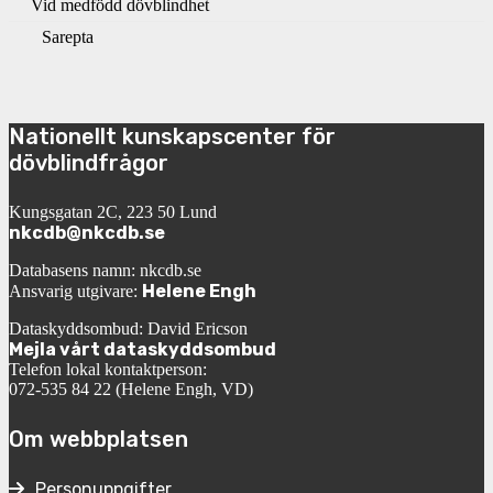
Vid medfödd dövblindhet
Sarepta
Nationellt kunskapscenter för
dövblindfrågor
Kungsgatan 2C, 223 50 Lund
nkcdb@nkcdb.se
Databasens namn: nkcdb.se
Helene Engh
Ansvarig utgivare:
Dataskyddsombud: David Ericson
Mejla vårt dataskyddsombud
Telefon lokal kontaktperson:
072-535 84 22 (Helene Engh, VD)
Om webbplatsen
Personuppgifter