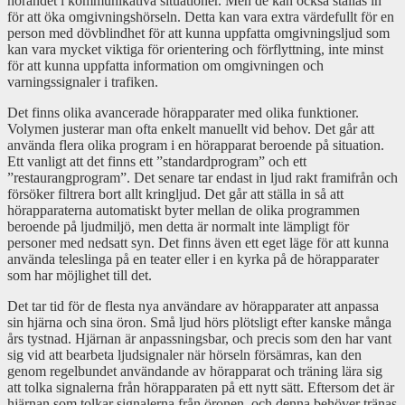
hörandet i kommunikativa situationer. Men de kan också ställas in
för att öka omgivningshörseln. Detta kan vara extra värdefullt för en
person med dövblindhet för att kunna uppfatta omgivningsljud som
kan vara mycket viktiga för orientering och förflyttning, inte minst
för att kunna uppfatta information om omgivningen och
varningssignaler i trafiken.
Det finns olika avancerade hörapparater med olika funktioner.
Volymen justerar man ofta enkelt manuellt vid behov. Det går att
använda flera olika program i en hörapparat beroende på situation.
Ett vanligt att det finns ett ”standardprogram” och ett
”restaurangprogram”. Det senare tar endast in ljud rakt framifrån och
försöker filtrera bort allt kringljud. Det går att ställa in så att
hörapparaterna automatiskt byter mellan de olika programmen
beroende på ljudmiljö, men detta är normalt inte lämpligt för
personer med nedsatt syn. Det finns även ett eget läge för att kunna
använda teleslinga på en teater eller i en kyrka på de hörapparater
som har möjlighet till det.
Det tar tid för de flesta nya användare av hörapparater att anpassa
sin hjärna och sina öron. Små ljud hörs plötsligt efter kanske många
års tystnad.
Hjärnan är anpassningsbar, och precis som den har vant
sig vid att bearbeta ljudsignaler när hörseln försämras, kan den
genom regelbundet användande av hörapparat och träning lära sig
att tolka signalerna från hörapparaten på ett nytt sätt.
Eftersom det är
hjärnan som tolkar signalerna från öronen, och denna behöver tränas