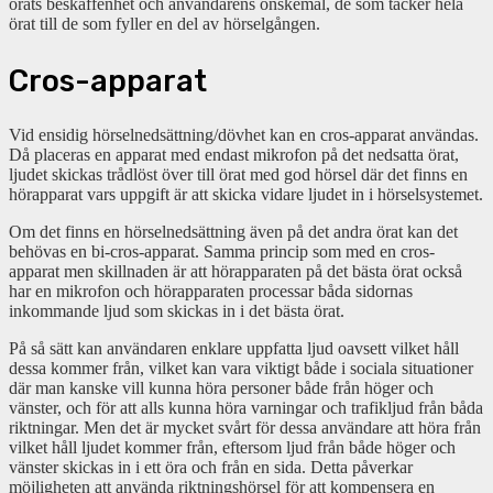
örats beskaffenhet och användarens önskemål, de som täcker hela
örat till de som fyller en del av hörselgången.
Cros-apparat
Vid ensidig hörselnedsättning/dövhet kan en cros-apparat användas.
Då placeras en apparat med endast mikrofon på det nedsatta örat,
ljudet skickas trådlöst över till örat med god hörsel där det finns en
hörapparat vars uppgift är att skicka vidare ljudet in i hörselsystemet.
Om det finns en hörselnedsättning även på det andra örat kan det
behövas en bi-cros-apparat. Samma princip som med en cros-
apparat men skillnaden är att hörapparaten på det bästa örat också
har en mikrofon och hörapparaten processar båda sidornas
inkommande ljud som skickas in i det bästa örat.
På så sätt kan användaren enklare uppfatta ljud oavsett vilket håll
dessa kommer från, vilket kan vara viktigt både i sociala situationer
där man kanske vill kunna höra personer både från höger och
vänster, och för att alls kunna höra varningar och trafikljud från båda
riktningar. Men det är mycket svårt för dessa användare att höra från
vilket håll ljudet kommer från, eftersom ljud från både höger och
vänster skickas in i ett öra och från en sida. Detta påverkar
möjligheten att använda riktningshörsel för att kompensera en