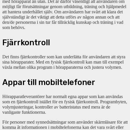
med hörapparat än utan. Det är därför väsentligt att användaren om
möjligt får förutsättningar genom utbildning, träning och hjälpmedel
att hantera underhållet själv. Om användaren har svårt att klara det
självständigt är det viktigt att detta utförs av någon annan och att
den/de personerna i sin tur får tillräcklig kunskap och träning i vad
som behövs.
Fjärrkontroll
Det finns fjärrkontroller som kan underlätta för användaren att styra
sina hörapparater. Med en fysisk fjärrkontroll kan man till exempel
växla mellan olika program i hörapparaterna och justera volymen.
Appar till mobiltelefoner
Hörapparatleverantörer har normalt egna appar som kan användas
som en fjärrkontroll istället för en fysisk fjärrkontroll. Programbyten,
volymjusteringar, kontroller av batteristatus med mera är de
vanligaste funktionerna.
För personer med synnedsättningar som använder skärmläsare för att
komma åt informationen i mobiltelefonerna kan det vara svårt eller