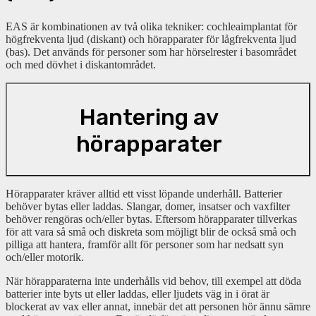
EAS är kombinationen av två olika tekniker: cochleaimplantat för
högfrekventa ljud (diskant) och hörapparater för lågfrekventa ljud
(bas). Det används för personer som har hörselrester i basområdet
och med dövhet i diskantområdet.
Hantering av
hörapparater
Hörapparater kräver alltid ett visst löpande underhåll. Batterier
behöver bytas eller laddas. Slangar, domer, insatser och vaxfilter
behöver rengöras och/eller bytas. Eftersom hörapparater tillverkas
för att vara så små och diskreta som möjligt blir de också små och
pilliga att hantera, framför allt för personer som har nedsatt syn
och/eller motorik.
När hörapparaterna inte underhålls vid behov, till exempel att
döda
batterier inte byts ut eller laddas,
eller ljudets väg in i örat är
blockerat av vax eller annat, innebär det att personen hör ännu sämre