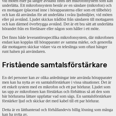
vid möten eller på längre avstånd finns det mikrofonsystem som kan
underlätta. Ett mikrofonsystem består av en sändare (mikrofon) och
en mottagare (placerad inne i hörapparaterna eller som ett tillbehör)
och kan då användas för att underlätta i svåra ljudmiljöer, vid möten
eller på avstånd. Ljudet skickas trådlöst från sändaren till mottagaren
och kan därmed överbrygga avstånd. Det är ett bra sätt att underlätta
hörandet från en föreläsare eller någon som håller i ett möte.
Det finns både leverantörsspecifika mikrofonsystem, där mikrofonen
endast kan kopplas till hörapparater av samma märke, och generella
där mottagaren skickar vidare via en teleslinga som oftast hänger
runt halsen på användaren.
Fristående samtalsförstärkare
En del personer kan av olika anledningar inte använda hörapparater
men kan ha nytta av en samtalsförstärkare i vissa situationer. Det är
ett enkelt system med en mikrofon och ett par hörlurar. Ljudet som
tas upp av mikrofonen kan förstärkas och förbättras så att den som
bär hörlurarna lättare uppfattar vad som sägs. En samtalsförstärkare
förstärker ljud och skickar det med kabel till ett par hörlurar.
Detta är en lätthanterad och förhållandevis billig lösning som många
kan ha nytta av.