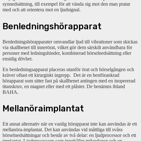
synnedsättning, till exempel för att vända sig mot den man pratar
med och att orientera mot en ljudsignal.
Benledningshörapparat
Benledningshörapparater omvandlar ljud till vibrationer som skickas
via skallbenet till innerörat, vilket gör dem särskilt användbara för
personer med ledningshinder, kombinerad hörselnedsättning eller
ensidig dövhet.
En benledningsapparat placeras utanför örat och hörselgången och
kräver oftast ett kirurgiskt ingrepp. Det är en benförankrad
hörapparat som sitter fast på skallbenet antingen med en inopererad
titanskruv, en magnet eller med ett plåster. De benämns ibland
BAHA.
Mellanöraimplantat
Ett annat alternativ när en vanlig hörapparat inte kan användas är ett
mellanöra-implantat. Det kan användas vid måttliga till svåra
hörselnedsättningar och består av två delar: en ljudprocessor och ett
implantat. Ljudprocessorn som innehåller mikrofoner och en