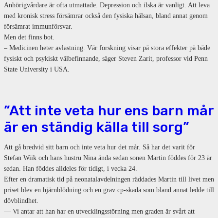
Anhörigvårdare är ofta utmattade. Depression och ilska är vanligt. Att leva
med kronisk stress försämrar också den fysiska hälsan, bland annat genom
försämrat immunförsvar.
Men det finns bot.
– Medicinen heter avlastning. Vår forskning visar på stora effekter på både
fysiskt och psykiskt välbefinnande, säger Steven Zarit, professor vid Penn
State University i USA.
”Att inte veta hur ens barn mår
är en ständig källa till sorg”
Att gå bredvid sitt barn och inte veta hur det mår. Så har det varit för
Stefan Wiik och hans hustru Nina ända sedan sonen Martin föddes för 23 år
sedan. Han föddes alldeles för tidigt, i vecka 24.
Efter en dramatisk tid på neonatalavdelningen räddades Martin till livet men
priset blev en hjärnblödning och en grav cp-skada som bland annat ledde till
dövblindhet.
— Vi antar att han har en utvecklingsstörning men graden är svårt att