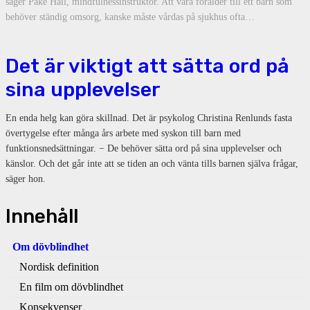
säger Pake Hall, mindfulnessinstruktör. Att vara förälder till ett barn som
behöver ständig omsorg, kanske måste vårdas på sjukhus ofta…
Det är viktigt att sätta ord på
sina upplevelser
En enda helg kan göra skillnad. Det är psykolog Christina Renlunds fasta
övertygelse efter många års arbete med syskon till barn med
funktionsnedsättningar. − De behöver sätta ord på sina upplevelser och
känslor. Och det går inte att se tiden an och vänta tills barnen själva frågar,
säger hon.
Innehåll
Om dövblindhet
Nordisk definition
En film om dövblindhet
Konsekvenser