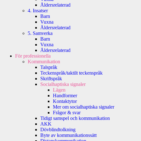
Åldersrelaterad
4. Insatser
Barn
Vuxna
Åldersrelaterad
5. Samverka
Barn
Vuxna
Åldersrelaterad
För professionella
Kommunikation
Talspråk
Teckenspråk/taktilt teckenspråk
Skriftspråk
Socialhaptiska signaler
Lägen
Handformer
Kontaktytor
Mer om socialhaptiska signaler
Frågor & svar
Tidigt samspel och kommunikation
AKK
Dövblindtolkning
Byte av kommunikationssätt
Distanskommunikation