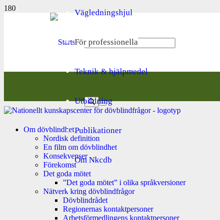
Vägledningshjul
För professionella
Teknik & hjälpmedel
Utbildning
Om dövblindhet
Publikationer
Nordisk definition
En film om dövblindhet
Konsekvenser
Om Nkcdb
Förekomst
Det goda mötet
”Det goda mötet” i olika språkversioner
Nätverk kring dövblindfrågor
Dövblindrådet
Regionernas kontaktpersoner
Arbetsförmedlingens kontaktpersoner