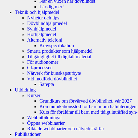
När en vuxen har dövblindet
Lär dig mer!
Teknik och hjälpmedel
Nyheter och tips
Dövblindhjälpmedel
Synhjälpmedel
Hörhjälpmedel
Alternativ telefoni
Kravspecifikation
Smarta produkter som hjälpmedel
Tillgänglighet till digitalt material
För audionomer
CI-processen
Nätverk för kunskapsutbyte
Vid medfödd dövblindhet
Sarepta
Utbildning
Kurser
Grundkurs om förvärvad dövblindhet, vår 2027
Kommunikationsstöd för barn inom habiliteringen
Kurs för föräldrar till barn med tidigt inträffad sy
Webbutbildningar
Öppna webbinarier
Riktade webbinarier och nätverksträffar
Publikationer