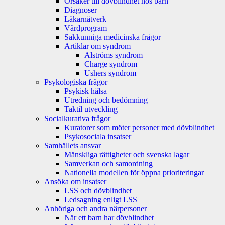
Orsaker till dövblindhet hos barn
Diagnoser
Läkarnätverk
Vårdprogram
Sakkunniga medicinska frågor
Artiklar om syndrom
Alströms syndrom
Charge syndrom
Ushers syndrom
Psykologiska frågor
Psykisk hälsa
Utredning och bedömning
Taktil utveckling
Socialkurativa frågor
Kuratorer som möter personer med dövblindhet
Psykosociala insatser
Samhällets ansvar
Mänskliga rättigheter och svenska lagar
Samverkan och samordning
Nationella modellen för öppna prioriteringar
Ansöka om insatser
LSS och dövblindhet
Ledsagning enligt LSS
Anhöriga och andra närpersoner
När ett barn har dövblindhet