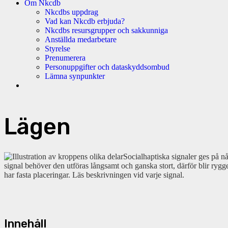
Om Nkcdb
Nkcdbs uppdrag
Vad kan Nkcdb erbjuda?
Nkcdbs resursgrupper och sakkunniga
Anställda medarbetare
Styrelse
Prenumerera
Personuppgifter och dataskyddsombud
Lämna synpunkter
Lägen
Socialhaptiska signaler ges på nå
signal behöver den utföras långsamt och ganska stort, därför blir rygge
har fasta placeringar. Läs beskrivningen vid varje signal.
Innehåll