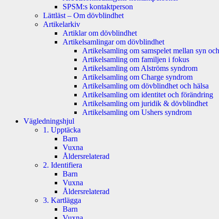
SPSM:s kontaktperson
Lättläst – Om dövblindhet
Artikelarkiv
Artiklar om dövblindhet
Artikelsamlingar om dövblindhet
Artikelsamling om samspelet mellan syn och
Artikelsamling om familjen i fokus
Artikelsamling om Alströms syndrom
Artikelsamling om Charge syndrom
Artikelsamling om dövblindhet och hälsa
Artikelsamling om identitet och förändring
Artikelsamling om juridik & dövblindhet
Artikelsamling om Ushers syndrom
Vägledningshjul
1. Upptäcka
Barn
Vuxna
Åldersrelaterad
2. Identifiera
Barn
Vuxna
Åldersrelaterad
3. Kartlägga
Barn
Vuxna