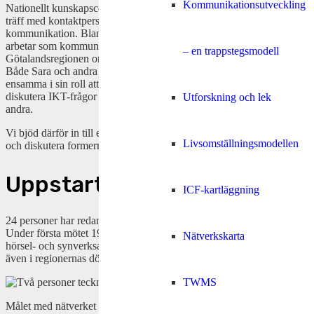
Kommunikationsutveckling
Nationellt kunskapscenter för dövblindfrågor hade under våren en
träff med kontaktpersonerna i Regionerna med tema
kommunikation. Bland annat berättade Sara Benjaminsson som
arbetar som kommunikationspedagog i dövblindteamet i Västra
– en trappstegsmodell
Götalandsregionen om hennes arbete kring distanskommunikation.
Både Sara och andra som var med berättade att de kände sig
ensamma i sin roll att arbeta med teknik och hade ett behov av att
diskutera IKT-frågor specifikt utifrån ett dövblindperspektiv med
Utforskning och lek
andra.
Vi bjöd därför in till en första träff för att se vilket intresse som fanns
Livsomställningsmodellen
och diskutera formerna för ett nätverk.
Uppstart
ICF-kartläggning
24 personer har redan anmält sitt intresse att vara med i nätverket.
Under första mötet 19/6 deltog 11 personer och de kom både från
Nätverkskarta
hörsel- och synverksamheterna samt alternativ telefoni. Vissa ingick
även i regionernas dövblindteam.
TWMS
Målet med nätverket definierades som en plats att utbyta lösningar,