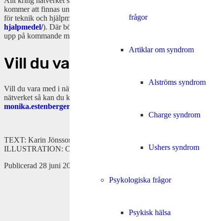
Allt kring nätverket som minnesanteckningar och länkar till mötena
kommer att finnas under ämnet ”Nätverksträffar IKT-DB” i Forumet
frågor
för teknik och hjälpmedel (
https://nkcdb.se/fora/teknik-
hjalpmedel/
). Där bör man också lägga in önskemål på ämnen att ta
upp på kommande möten.
Artiklar om syndrom
Vill du vara med?
Alströms syndrom
Vill du vara med i nätverket och inte redan anmält ditt intresse för
nätverket så kan du kontakta Monika Estenberger:
monika.estenberger@nkcdb.se
Charge syndrom
TEXT: Karin Jönsson
Ushers syndrom
ILLUSTRATION: Carolin Frick, Lönegård & Co
Publicerad 28 juni 2024
Psykologiska frågor
TILLBAKA
Psykisk hälsa