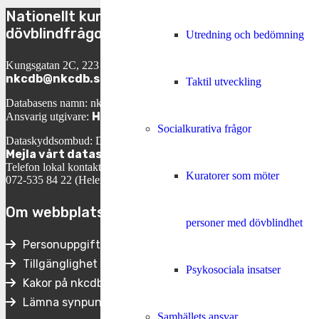
Nationellt kunskapscenter för
dövblindfrågor
Utredning och bedömning
Kungsgatan 2C, 223 50 Lund
nkcdb@nkcdb.se
Taktil utveckling
Databasens namn: nkcdb.se
Helene Engh
Ansvarig utgivare:
Socialkurativa frågor
Dataskyddsombud: David Ericson
Mejla vårt dataskyddsombud
Telefon lokal kontaktperson:
Kuratorer som möter
072-535 84 22 (Helene Engh, VD)
Om webbplatsen
personer med dövblindhet
Personuppgifter
Tillgänglighet
Psykosociala insatser
Kakor på nkcdb.se
Lämna synpunkter
Samhällets ansvar