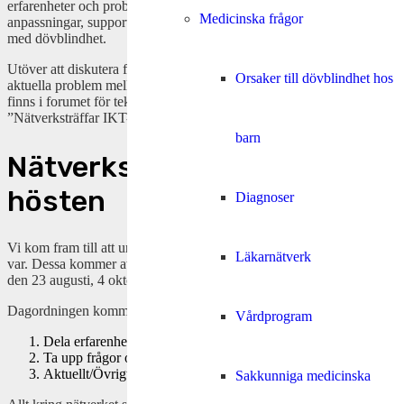
erfarenheter och problem mellan professionella som arbetar med
Medicinska frågor
anpassningar, support och utbildning av IKT-produkter för personer
med dövblindhet.
Utöver att diskutera formerna för ett nätverk bollades även ett par
Orsaker till dövblindhet hos
aktuella problem mellan deltagarna. Minnesanteckningar från mötet
finns i forumet för teknik och hjälpmedel under ämnet
”Nätverksträffar IKT-DB”
barn
Nätverksträffar under
hösten
Diagnoser
Vi kom fram till att under hösten ha 4 digitala träffar på 90 minuter
Läkarnätverk
var.
Dessa kommer att genomföras på Teams klockan 08:30–10:00
den 23 augusti, 4 oktober, 15 november och 20 december.
Dagordningen kommer att vara enkel:
Vårdprogram
Dela erfarenheter och goda exempel med varandra
Ta upp frågor och problem
Aktuellt/Övrigt
Sakkunniga medicinska