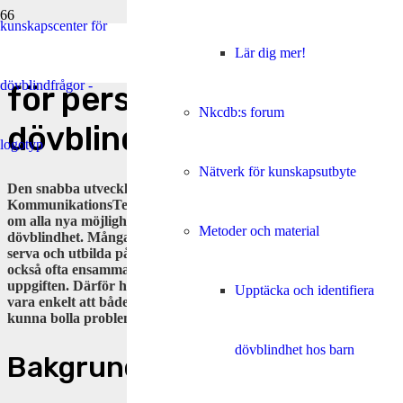
Nytt nätverk kring IKT
Lär dig mer!
för personer med
Nkcdb:s forum
dövblindhet
Nätverk för kunskapsutbyte
Den snabba utvecklingen inom IKT (Informations- och
KommunikationsTeknik) gör det svårt att hålla sig uppdaterad
om alla nya möjligheter som öppnas för personer med
Metoder och material
dövblindhet. Många som arbetar med att anpassa, installera,
serva och utbilda på IKT för personer med dövblindhet är
också ofta ensamma på sin arbetsplats om att ha just den
uppgiften. Därför har det nu skapats ett nätverk där det ska
Upptäcka och identifiera
vara enkelt att både inspireras av lösningar andra hittat, och
kunna bolla problem som dykt upp.
dövblindhet hos barn
Bakgrund