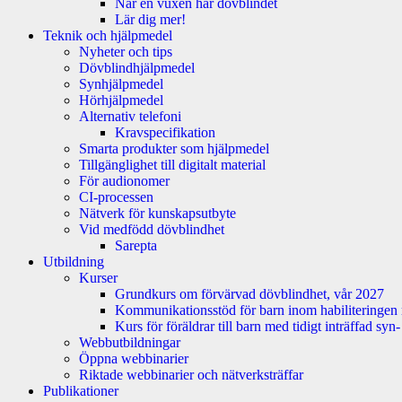
När en vuxen har dövblindet
Lär dig mer!
Teknik och hjälpmedel
Nyheter och tips
Dövblindhjälpmedel
Synhjälpmedel
Hörhjälpmedel
Alternativ telefoni
Kravspecifikation
Smarta produkter som hjälpmedel
Tillgänglighet till digitalt material
För audionomer
CI-processen
Nätverk för kunskapsutbyte
Vid medfödd dövblindhet
Sarepta
Utbildning
Kurser
Grundkurs om förvärvad dövblindhet, vår 2027
Kommunikationsstöd för barn inom habiliteringen
Kurs för föräldrar till barn med tidigt inträffad sy
Webbutbildningar
Öppna webbinarier
Riktade webbinarier och nätverksträffar
Publikationer