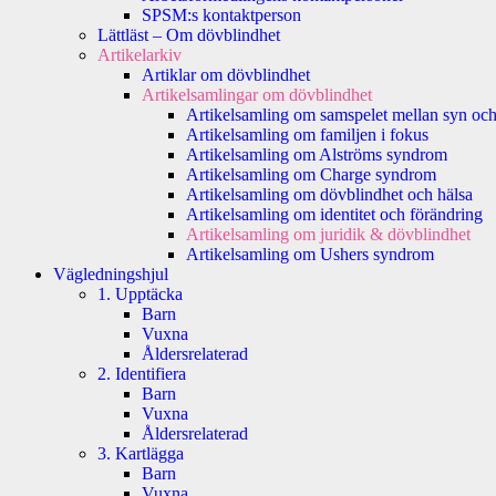
SPSM:s kontaktperson
Lättläst – Om dövblindhet
Artikelarkiv
Artiklar om dövblindhet
Artikelsamlingar om dövblindhet
Artikelsamling om samspelet mellan syn och
Artikelsamling om familjen i fokus
Artikelsamling om Alströms syndrom
Artikelsamling om Charge syndrom
Artikelsamling om dövblindhet och hälsa
Artikelsamling om identitet och förändring
Artikelsamling om juridik & dövblindhet
Artikelsamling om Ushers syndrom
Vägledningshjul
1. Upptäcka
Barn
Vuxna
Åldersrelaterad
2. Identifiera
Barn
Vuxna
Åldersrelaterad
3. Kartlägga
Barn
Vuxna