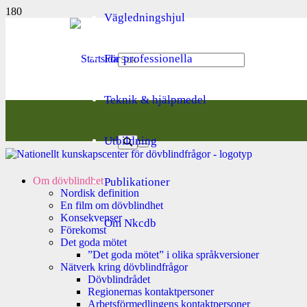
Vägledningshjul
För professionella
Teknik & hjälpmedel
Utbildning
Om dövblindhet
Publikationer
Nordisk definition
En film om dövblindhet
Konsekvenser
Om Nkcdb
Förekomst
Det goda mötet
”Det goda mötet” i olika språkversioner
Nätverk kring dövblindfrågor
Dövblindrådet
Regionernas kontaktpersoner
Arbetsförmedlingens kontaktpersoner