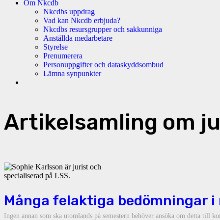
Om Nkcdb
Nkcdbs uppdrag
Vad kan Nkcdb erbjuda?
Nkcdbs resursgrupper och sakkunniga
Anställda medarbetare
Styrelse
Prenumerera
Personuppgifter och dataskyddsombud
Lämna synpunkter
Artikelsamling om ju
Många felaktiga bedömningar i r
Ingen annan som ska utomlands på semestern behöver ansöka om detta till ko