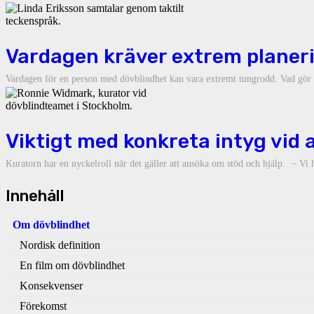
Vardagen kräver extrem planer
Vardagen för en person med dövblindhet kan vara extremt tungrodd. Vad gör 
Viktigt med konkreta intyg vid
Kuratorn har en nyckelroll när det gäller att ansöka om stöd och hjälp. − Vi 
Innehåll
Om dövblindhet
Nordisk definition
En film om dövblindhet
Konsekvenser
Förekomst