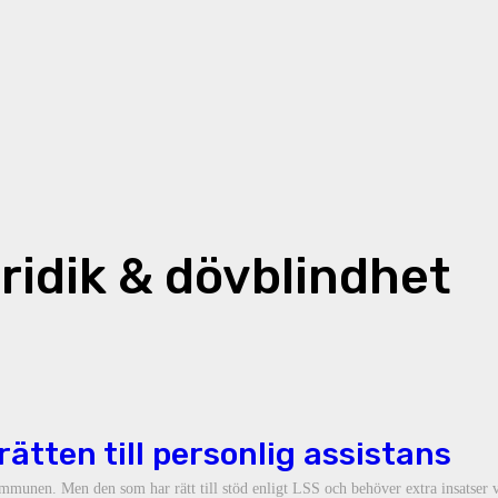
ridik & dövblindhet
ätten till personlig assistans
mmunen. Men den som har rätt till stöd enligt LSS och behöver extra insatser