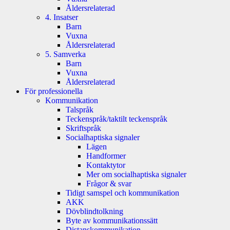
Åldersrelaterad
4. Insatser
Barn
Vuxna
Åldersrelaterad
5. Samverka
Barn
Vuxna
Åldersrelaterad
För professionella
Kommunikation
Talspråk
Teckenspråk/taktilt teckenspråk
Skriftspråk
Socialhaptiska signaler
Lägen
Handformer
Kontaktytor
Mer om socialhaptiska signaler
Frågor & svar
Tidigt samspel och kommunikation
AKK
Dövblindtolkning
Byte av kommunikationssätt
Distanskommunikation