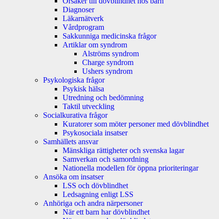
Orsaker till dövblindhet hos barn
Diagnoser
Läkarnätverk
Vårdprogram
Sakkunniga medicinska frågor
Artiklar om syndrom
Alströms syndrom
Charge syndrom
Ushers syndrom
Psykologiska frågor
Psykisk hälsa
Utredning och bedömning
Taktil utveckling
Socialkurativa frågor
Kuratorer som möter personer med dövblindhet
Psykosociala insatser
Samhällets ansvar
Mänskliga rättigheter och svenska lagar
Samverkan och samordning
Nationella modellen för öppna prioriteringar
Ansöka om insatser
LSS och dövblindhet
Ledsagning enligt LSS
Anhöriga och andra närpersoner
När ett barn har dövblindhet