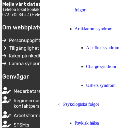
Mejla vårt dataskyddsombud
Telefon lokal kontaktperson:
frågor
072-535 84 22 (Helene Engh, VD)
Om webbplatsen
Artiklar om syndrom
Personuppgifter
Alströms syndrom
Tillgänglighet
Kakor på nkcdb.se
Lämna synpunkter
Charge syndrom
Genvägar
Ushers syndrom
Medarbetare på Nkcdb
Regionernas
Psykologiska frågor
kontaktpersoner
Arbetsförmedlingens kontaktpersoner
Psykisk hälsa
SPSM:s