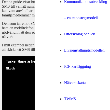
Kommunikationsutveckling
Denna guide visar hur man kan få en Androidenhet att skicka ett
SMS till valfritt nummer när mobilen ansluter till ett visst wifi. Detta
kan vara användbart t ex om en person med dövblindhet vill veta när
familjemedlemmar med Android-telefoner kommer hem.
– en trappstegsmodell
Den som tar emot SMS:et behöver inte ha en Android-telefon, utan
bara en mobiltelefon och möjlighet att läsa SMS. Det är inte heller
nödvändigt att den som ska ta emot SMS:et själv är i samma
Utforskning och lek
nätverk.
I mitt exempel nedan ställer jag in den fiktiva sonen Runes mobil till
att skicka ett SMS till mig när den anslutit till vårt nätverk hemma.
Livsomställningsmodellen
ICF-kartläggning
Nätverkskarta
TWMS