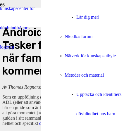
Guide: Använda en
Lär dig mer!
Android-mobil och
Nkcdb:s forum
Tasker för att få ett SMS
när familjemedlemmar
Nätverk för kunskapsutbyte
kommer hem
Metoder och material
Av Thomas Ragnarsson
Upptäcka och identifiera
Som en uppföljning av vårt webbinarie del 4 i serien om Digital
ADL (eller att använda en mobiltelefon som ett hjälpmedel) kommer
här en guide som är tänkt att vara enkel att följa om man vill prova
att göra momentet jag visade på webbinariet på egen hand. För att få
dövblindhet hos barn
guiden i sitt sammanhang hänvisar jag till
webbinarieserien
i sin
helhet och specifikt
del 4
.