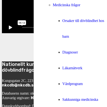
Medicinska frågor
Orsaker till dövblindhet hos
barn
TILLBAKA
Diagnoser
Nationellt kunskapscenter för
Läkarnätverk
dövblindfrågor
Kungsgatan 2C, 223 50 Lund
Vårdprogram
nkcdb@nkcdb.se
Databasens namn: nkcdb.se
Helene Engh
Ansvarig utgivare:
Sakkunniga medicinska
Dataskyddsombud: David Ericson