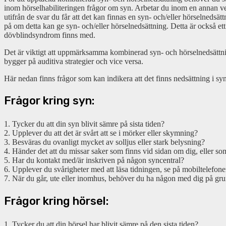
inom hörselhabiliteringen frågor om syn. Arbetar du inom en annan ver
utifrån de svar du får att det kan finnas en syn- och/eller hörselnedsä
på om detta kan ge syn- och/eller hörselnedsättning. Detta är också et
dövblindsyndrom finns med.
Det är viktigt att uppmärksamma kombinerad syn- och hörselnedsättning
bygger på auditiva strategier och vice versa.
Här nedan finns frågor som kan indikera att det finns nedsättning i syn 
Frågor kring syn:
1. Tycker du att din syn blivit sämre på sista tiden?
2. Upplever du att det är svårt att se i mörker eller skymning?
3. Besväras du ovanligt mycket av solljus eller stark belysning?
4. Händer det att du missar saker som finns vid sidan om dig, eller som
5. Har du kontakt med/är inskriven på någon syncentral?
6. Upplever du svårigheter med att läsa tidningen, se på mobiltelefon
7. När du går, ute eller inomhus, behöver du ha någon med dig på grund
Frågor kring hörsel:
1. Tycker du att din hörsel har blivit sämre på den sista tiden?