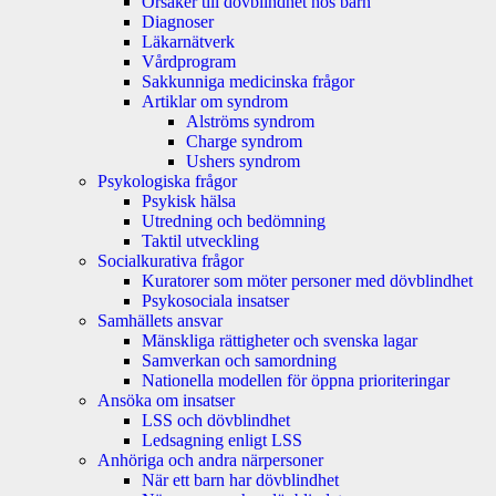
Orsaker till dövblindhet hos barn
Diagnoser
Läkarnätverk
Vårdprogram
Sakkunniga medicinska frågor
Artiklar om syndrom
Alströms syndrom
Charge syndrom
Ushers syndrom
Psykologiska frågor
Psykisk hälsa
Utredning och bedömning
Taktil utveckling
Socialkurativa frågor
Kuratorer som möter personer med dövblindhet
Psykosociala insatser
Samhällets ansvar
Mänskliga rättigheter och svenska lagar
Samverkan och samordning
Nationella modellen för öppna prioriteringar
Ansöka om insatser
LSS och dövblindhet
Ledsagning enligt LSS
Anhöriga och andra närpersoner
När ett barn har dövblindhet