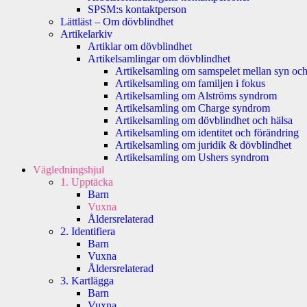
SPSM:s kontaktperson
Lättläst – Om dövblindhet
Artikelarkiv
Artiklar om dövblindhet
Artikelsamlingar om dövblindhet
Artikelsamling om samspelet mellan syn och
Artikelsamling om familjen i fokus
Artikelsamling om Alströms syndrom
Artikelsamling om Charge syndrom
Artikelsamling om dövblindhet och hälsa
Artikelsamling om identitet och förändring
Artikelsamling om juridik & dövblindhet
Artikelsamling om Ushers syndrom
Vägledningshjul
1. Upptäcka
Barn
Vuxna
Åldersrelaterad
2. Identifiera
Barn
Vuxna
Åldersrelaterad
3. Kartlägga
Barn
Vuxna