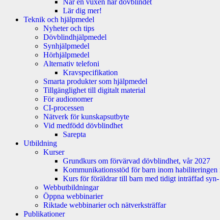
När en vuxen har dövblindet
Lär dig mer!
Teknik och hjälpmedel
Nyheter och tips
Dövblindhjälpmedel
Synhjälpmedel
Hörhjälpmedel
Alternativ telefoni
Kravspecifikation
Smarta produkter som hjälpmedel
Tillgänglighet till digitalt material
För audionomer
CI-processen
Nätverk för kunskapsutbyte
Vid medfödd dövblindhet
Sarepta
Utbildning
Kurser
Grundkurs om förvärvad dövblindhet, vår 2027
Kommunikationsstöd för barn inom habiliteringen
Kurs för föräldrar till barn med tidigt inträffad sy
Webbutbildningar
Öppna webbinarier
Riktade webbinarier och nätverksträffar
Publikationer