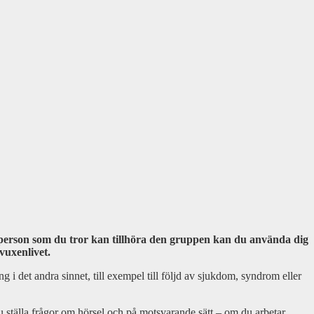
 person som du tror kan tillhöra den gruppen kan du använda dig
vuxenlivet.
 i det andra sinnet, till exempel till följd av sjukdom, syndrom eller
 ställa frågor om hörsel och på motsvarande sätt – om du arbetar