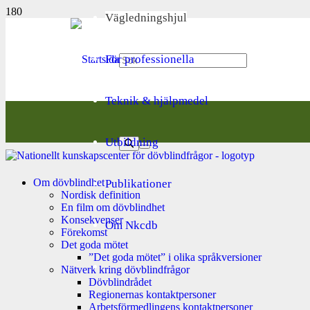
Vägledningshjul
För professionella
Teknik & hjälpmedel
Utbildning
Om dövblindhet
Publikationer
Nordisk definition
En film om dövblindhet
Konsekvenser
Om Nkcdb
Förekomst
Det goda mötet
”Det goda mötet” i olika språkversioner
Nätverk kring dövblindfrågor
Dövblindrådet
Regionernas kontaktpersoner
Arbetsförmedlingens kontaktpersoner