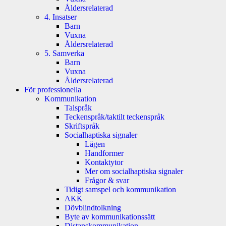
Åldersrelaterad
4. Insatser
Barn
Vuxna
Åldersrelaterad
5. Samverka
Barn
Vuxna
Åldersrelaterad
För professionella
Kommunikation
Talspråk
Teckenspråk/taktilt teckenspråk
Skriftspråk
Socialhaptiska signaler
Lägen
Handformer
Kontaktytor
Mer om socialhaptiska signaler
Frågor & svar
Tidigt samspel och kommunikation
AKK
Dövblindtolkning
Byte av kommunikationssätt
Distanskommunikation