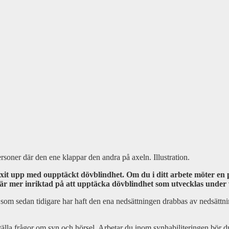
xit upp med oupptäckt dövblindhet. Om du i ditt arbete möter en
r mer inriktad på att upptäcka dövblindhet som utvecklas under 
som sedan tidigare har haft den ena nedsättningen drabbas av nedsättning
älla frågor om syn och hörsel. Arbetar du inom synhabiliteringen bör du