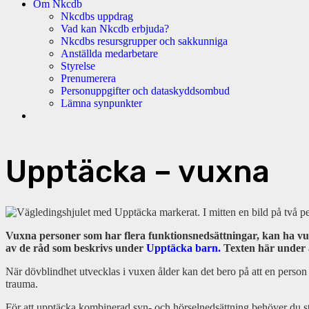
Om Nkcdb
Nkcdbs uppdrag
Vad kan Nkcdb erbjuda?
Nkcdbs resursgrupper och sakkunniga
Anställda medarbetare
Styrelse
Prenumerera
Personuppgifter och dataskyddsombud
Lämna synpunkter
Upptäcka – vuxna
Vuxna personer som har flera funktionsnedsättningar, kan ha vu
av de råd som beskrivs under
Upptäcka barn.
Texten här under ä
När dövblindhet utvecklas i vuxen ålder kan det bero på att en person 
trauma.
För att upptäcka kombinerad syn- och hörselnedsättning behöver du st