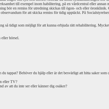
ksamhet till exempel inom habilitering, på en vårdcentral eller annan m
ttning bör en remiss för utredning skickas till ögon- och eller öronklinik
t observandum för att skicka remiss för tidig upptäckt. På Socialstyrels
 så tidigt som möjligt för att kunna erbjuda rätt rehabilitering. Myck
eller hörsel.
 du tappat? Behöver du hjälp eller är det besvärligt att hitta saker som 
en eller TV?
 av att du inte ser eller känner dig osäker?