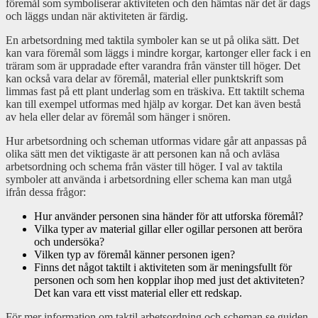
föremål som symboliserar aktiviteten och den hämtas när det är dags
och läggs undan när aktiviteten är färdig.
En arbetsordning med taktila symboler kan se ut på olika sätt. Det
kan vara föremål som läggs i mindre korgar, kartonger eller fack i en
träram som är uppradade efter varandra från vänster till höger. Det
kan också vara delar av föremål, material eller punktskrift som
limmas fast på ett plant underlag som en träskiva. Ett taktilt schema
kan till exempel utformas med hjälp av korgar. Det kan även bestå
av hela eller delar av föremål som hänger i snören.
Hur arbetsordning och scheman utformas vidare går att anpassas på
olika sätt men det viktigaste är att personen kan nå och avläsa
arbetsordning och schema från väster till höger. I val av taktila
symboler att använda i arbetsordning eller schema kan man utgå
ifrån dessa frågor:
Hur använder personen sina händer för att utforska föremål?
Vilka typer av material gillar eller ogillar personen att beröra
och undersöka?
Vilken typ av föremål känner personen igen?
Finns det något taktilt i aktiviteten som är meningsfullt för
personen och som hen kopplar ihop med just det aktiviteten?
Det kan vara ett visst material eller ett redskap.
För mer information om taktil arbetsordning och scheman se guiden