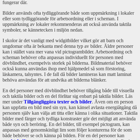
fungerar där.
Bilder används ofta tydliggörande både som uppmärkning i lokaler
eller som tydliggörande för arbetsordning eller i scheman. I
uppmärkning av lokaler rekommenderas att också använda taktila
symboler, se kännetecken i miljön nedan.
I skolor är det vanligt med widgitbilder vilket gör att barn och
ungdomar ofta är bekanta med denna typ av bilder. Äldre personer
kan i stället vara mer vana vid pictogrambilder. Arbetsordning och
scheman behöver ofta anpassas individuellt för personen med
dövblindhet, exempelvis storlek på bilderna. Bildmaterial behöver
också kunna användas ihop med hjälpmedel så som förstoring,
läskamera, talsyntes. I de fall då bilder lamineras kan matt laminat
behöva användas för att undvika att bilderna blänker.
En del personer med dövblindhet behöver tillgång både till visuella
och taktila bilder och en del förlitar sig enbart på taktila bilder. Läs
mer under
Tillgängliggöra texter och bilder
. Även om en person
kan uppfatta en bild med sin syn, kan känsel avlasta energiåtgång då
personen själv kan välja att titta eller känna i olika situationer. Taktila
bilder med färger och tydliga konstraster gör det möjligt att använda
både syn och beröring. En del bilder, till exempel pictogram, kan
anpassas med genomskinligt lim som följer konturerna för de som
både behöver se och känna på bilden. För en del personer kan