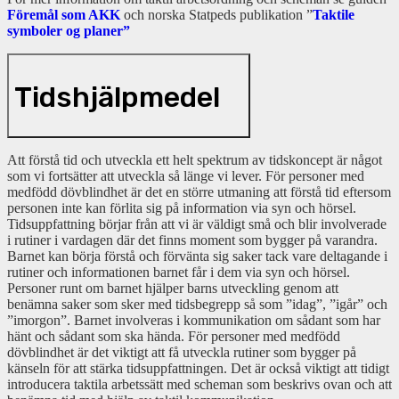
Föremål som AKK
och norska Statpeds publikation ”
Taktile
symboler og planer”
Tidshjälpmedel
Att förstå tid och utveckla ett helt spektrum av tidskoncept är något
som vi fortsätter att utveckla så länge vi lever. För personer med
medfödd dövblindhet är det en större utmaning att förstå tid eftersom
personen inte kan förlita sig på information via syn och hörsel.
Tidsuppfattning börjar från att vi är väldigt små och blir involverade
i rutiner i vardagen där det finns moment som bygger på varandra.
Barnet kan börja förstå och förvänta sig saker tack vare deltagande i
rutiner och informationen barnet får i dem via syn och hörsel.
Personer runt om barnet hjälper barns utveckling genom att
benämna saker som sker med tidsbegrepp så som ”idag”, ”igår” och
”imorgon”. Barnet involveras i kommunikation om sådant som har
hänt och sådant som ska hända. För personer med medfödd
dövblindhet är det viktigt att få utveckla rutiner som bygger på
känseln för att stärka tidsuppfattningen. Det är också viktigt att tidigt
introducera taktila arbetssätt med scheman som beskrivs ovan och att