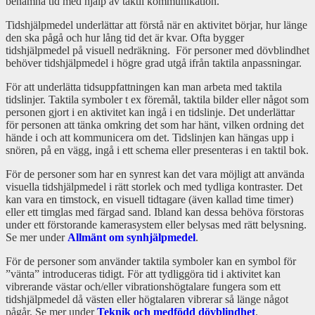
benämna tid med hjälp av taktil kommunikation.
Tidshjälpmedel underlättar att förstå när en aktivitet börjar, hur länge
den ska pågå och hur lång tid det är kvar. Ofta bygger
tidshjälpmedel på visuell nedräkning. För personer med dövblindhet
behöver tidshjälpmedel i högre grad utgå ifrån taktila anpassningar.
För att underlätta tidsuppfattningen kan man arbeta med taktila
tidslinjer. Taktila symboler t ex föremål, taktila bilder eller något som
personen gjort i en aktivitet kan ingå i en tidslinje. Det underlättar
för personen att tänka omkring det som har hänt, vilken ordning det
hände i och att kommunicera om det. Tidslinjen kan hängas upp i
snören, på en vägg, ingå i ett schema eller presenteras i en taktil bok.
För de personer som har en synrest kan det vara möjligt att använda
visuella tidshjälpmedel i rätt storlek och med tydliga kontraster. Det
kan vara en timstock, en visuell tidtagare (även kallad time timer)
eller ett timglas med färgad sand. Ibland kan dessa behöva förstoras
under ett förstorande kamerasystem eller belysas med rätt belysning.
Se mer under
Allmänt om synhjälpmedel
.
För de personer som använder taktila symboler kan en symbol för
”vänta” introduceras tidigt. För att tydliggöra tid i aktivitet kan
vibrerande västar och/eller vibrationshögtalare fungera som ett
tidshjälpmedel då västen eller högtalaren vibrerar så länge något
pågår. Se mer under
Teknik och medfödd dövblindhet
.