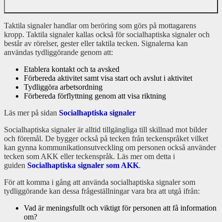
Taktila signaler handlar om beröring som görs på mottagarens
kropp. Taktila signaler kallas också för socialhaptiska signaler och
består av rörelser, gester eller taktila tecken. Signalerna kan
användas tydliggörande genom att:
Etablera kontakt och ta avsked
Förbereda aktivitet samt visa start och avslut i aktivitet
Tydliggöra arbetsordning
Förbereda förflyttning genom att visa riktning
Läs mer på sidan
Socialhaptiska signaler
Socialhaptiska signaler är alltid tillgängliga till skillnad mot bilder
och föremål. De bygger också på tecken från teckenspråket vilket
kan gynna kommunikationsutveckling om personen också använder
tecken som AKK eller teckenspråk. Läs mer om detta i
guiden
Socialhaptiska signaler som AKK
.
För att komma i gång att använda socialhaptiska signaler som
tydliggörande kan dessa frågeställningar vara bra att utgå ifrån:
Vad är meningsfullt och viktigt för personen att få information
om?