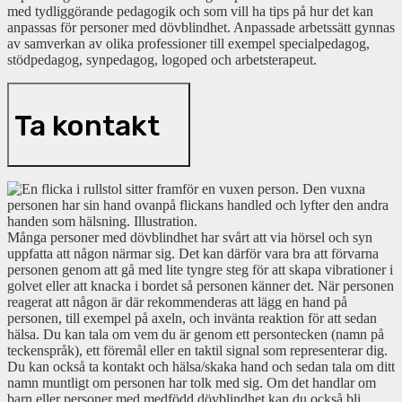
med tydliggörande pedagogik och som vill ha tips på hur det kan
anpassas för personer med dövblindhet. Anpassade arbetssätt gynnas
av samverkan av olika professioner till exempel specialpedagog,
stödpedagog, synpedagog, logoped och arbetsterapeut.
Ta kontakt
Många personer med dövblindhet har svårt att via hörsel och syn
uppfatta att någon närmar sig. Det kan därför vara bra att förvarna
personen genom att gå med lite tyngre steg för att skapa vibrationer i
golvet eller att knacka i bordet så personen känner det. När personen
reagerat att någon är där rekommenderas att lägg en hand på
personen, till exempel på axeln, och invänta reaktion för att sedan
hälsa. Du kan tala om vem du är genom ett persontecken (namn på
teckenspråk), ett föremål eller en taktil signal som representerar dig.
Du kan också ta kontakt och hälsa/skaka hand och sedan tala om ditt
namn muntligt om personen har tolk med sig. Om det handlar om
barn eller personer med medfödd dövblindhet kan du också bli