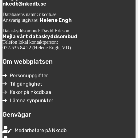
nkcdb@nkcdb.se
Databasens namn: nkcdb.se
Helene Engh
Ansvarig utgivare:
Dataskyddsombud: David Ericson
Mejla vårt dataskyddsombud
Telefon lokal kontaktperson:
072-535 84 22 (Helene Engh, VD)
Om webbplatsen
Personuppgifter
Tillgänglighet
Kakor på nkcdb.se
Lämna synpunkter
Genvägar
Medarbetare på Nkcdb