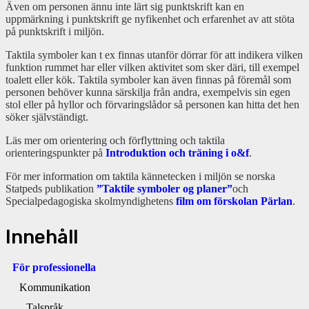
Även om personen ännu inte lärt sig punktskrift kan en
uppmärkning i punktskrift ge nyfikenhet och erfarenhet av att stöta
på punktskrift i miljön.
Taktila symboler kan t ex finnas utanför dörrar för att indikera vilken
funktion rummet har eller vilken aktivitet som sker däri, till exempel
toalett eller kök. Taktila symboler kan även finnas på föremål som
personen behöver kunna särskilja från andra, exempelvis sin egen
stol eller på hyllor och förvaringslådor så personen kan hitta det hen
söker självständigt.
Läs mer om orientering och förflyttning och taktila
orienteringspunkter på
Introduktion och träning i o&f
.
För mer information om taktila kännetecken i miljön se norska
Statpeds publikation
”Taktile symboler og planer”
och
Specialpedagogiska skolmyndighetens
film om förskolan Pärlan
.
Innehåll
För professionella
Kommunikation
Talspråk