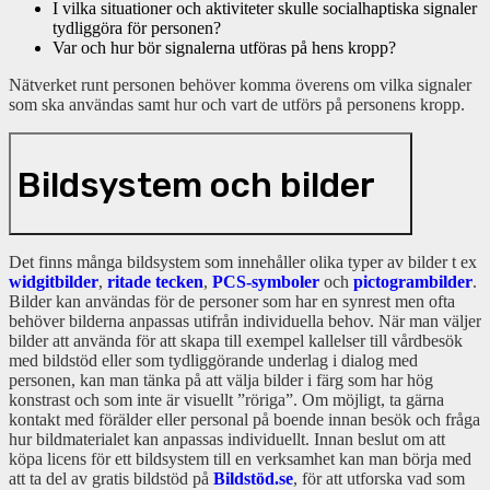
I vilka situationer och aktiviteter skulle socialhaptiska signaler
tydliggöra för personen?
Var och hur bör signalerna utföras på hens kropp?
Nätverket runt personen behöver komma överens om vilka signaler
som ska användas samt hur och vart de utförs på personens kropp.
Bildsystem och bilder
Det finns många bildsystem som innehåller olika typer av bilder t ex
widgitbilder
,
ritade tecken
,
PCS-symboler
och
pictogrambilder
.
Bilder kan användas för de personer som har en synrest men ofta
behöver bilderna anpassas utifrån individuella behov. När man väljer
bilder att använda för att skapa till exempel kallelser till vårdbesök
med bildstöd eller som tydliggörande underlag i dialog med
personen, kan man tänka på att välja bilder i färg som har hög
konstrast och som inte är visuellt ”röriga”. Om möjligt, ta gärna
kontakt med förälder eller personal på boende innan besök och fråga
hur bildmaterialet kan anpassas individuellt. Innan beslut om att
köpa licens för ett bildsystem till en verksamhet kan man börja med
att ta del av gratis bildstöd på
Bildstöd.se
, för att utforska vad som