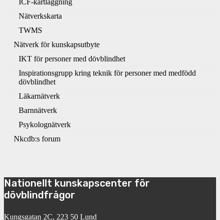
ICF-kartläggning
Nätverkskarta
TWMS
Nätverk för kunskapsutbyte
IKT för personer med dövblindhet
Inspirationsgrupp kring teknik för personer med medfödd
dövblindhet
Läkarnätverk
Barnnätverk
Psykolognätverk
Nkcdb:s forum
Nationellt kunskapscenter för
dövblindfrågor
Kungsgatan 2C, 223 50 Lund