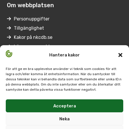
Om webbplatsen
Personuppgifter
Tillgänglighet
Kakor på nkcdb.se
Lämna synpunkter
Hantera kakor
Genvägar
För att ge en bra upplevelse använder vi teknik som cookies för att
lagra och/eller komma åt enhetsinformation. När du samtycker till
Medarbetare på Nkcdb
dessa tekniker kan vi behandla data som surfbeteende eller unika ID:n
på denna webbplats. Om du inte samtycker eller om du återkallar ditt
Regionernas
samtycke kan detta påverka vissa funktioner negativt.
kontaktpersoner
Arbetsförmedlingens kontaktpersoner
Acceptera
SPSM:s
Neka
kontaktperson