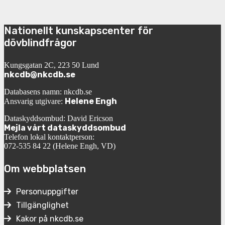
Nationellt kunskapscenter för
dövblindfrågor
Kungsgatan 2C, 223 50 Lund
nkcdb@nkcdb.se
Databasens namn: nkcdb.se
Helene Engh
Ansvarig utgivare:
Dataskyddsombud: David Ericson
Mejla vårt dataskyddsombud
Telefon lokal kontaktperson:
072-535 84 22 (Helene Engh, VD)
Om webbplatsen
Personuppgifter
Tillgänglighet
Kakor på nkcdb.se