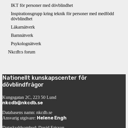
IKT för personer med dövblindhet
Inspirationsgrupp kring teknik för personer med medfödd
dövblindhet
Läkarnätverk
Barnnätverk
Psykolognätverk
Nkcdb:s forum
Nationellt kunskapscenter för
dövblindfrågor
Kungsgatan 2C, 223 50 Lund
nkcdb@nkcdb.se
Databasens namn: nkcdb.se
Helene Engh
Ansvarig utgivare:
Dataskyddsombud: David Ericson