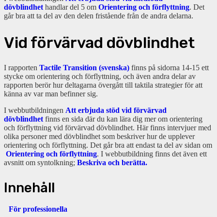
dövblindhet
handlar del 5 om
Orientering och förflyttning
. Det
går bra att ta del av den delen fristående från de andra delarna.
Vid förvärvad dövblindhet
I rapporten
Tactile Transition (svenska)
finns på sidorna 14-15 ett
stycke om orientering och förflyttning, och även andra delar av
rapporten berör hur deltagarna övergått till taktila strategier för att
känna av var man befinner sig.
I webbutbildningen
Att erbjuda stöd vid förvärvad
dövblindhet
finns en sida där du kan lära dig mer om orientering
och förflyttning vid förvärvad dövblindhet. Här finns intervjuer med
olika personer med dövblindhet som beskriver hur de upplever
orientering och förflyttning. Det går bra att endast ta del av sidan om
Orientering och förflyttning
. I webbutbildning finns det även ett
avsnitt om syntolkning;
Beskriva och berätta.
Innehåll
För professionella