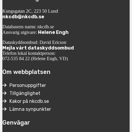
Kungsgatan 2C, 223 50 Lund
nkcdb@nkcdb.se
Databasens namn: nkcdb.se
Helene Engh
Ansvarig utgivare:
Dataskyddsombud: David Ericson
Mejla vårt dataskyddsombud
Telefon lokal kontaktperson:
072-535 84 22 (Helene Engh, VD)
Om webbplatsen
Personuppgifter
Tillgänglighet
Kakor på nkcdb.se
Lämna synpunkter
Genvägar