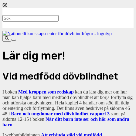
Lär dig mer!
Vid medfödd dövblindhet
I boken
Med kroppen som redskap
kan du lära dig mer om hur
man kan hjälpa barn med medfödd dövblindhet att börja förflytta sig
och utforska omgivningen. Hela kapitel 4 handlar om stöd till tidig
orientering och förflyttning. Det finns även beskrivet på sidorna 46-
48 i
Barn och ungdomar med dövblindhet rapport 3
samt på
sidorna 12-15 i boken
När ditt barn inte ser och hör som andra
barn
.
I webbutbildningen
Att erbjuda stöd vid medfödd