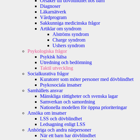
Orsaker till dövblindhet hos barn
Diagnoser
Läkarnätverk
Vårdprogram
Sakkunniga medicinska frågor
Artiklar om syndrom
Alströms syndrom
Charge syndrom
Ushers syndrom
Psykologiska frågor
Psykisk hälsa
Utredning och bedömning
Taktil utveckling
Socialkurativa frågor
Kuratorer som möter personer med dövblindhet
Psykosociala insatser
Samhällets ansvar
Mänskliga rättigheter och svenska lagar
Samverkan och samordning
Nationella modellen för öppna prioriteringar
Ansöka om insatser
LSS och dövblindhet
Ledsagning enligt LSS
Anhöriga och andra närpersoner
När ett barn har dövblindhet