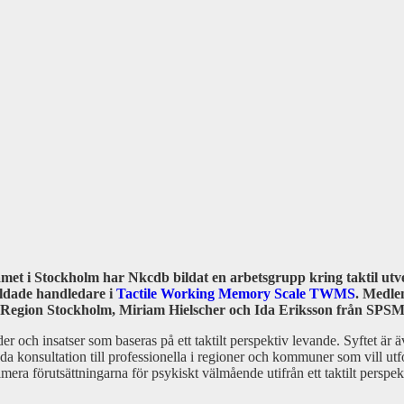
i Stockholm har Nkcdb bildat en arbetsgrupp kring taktil utvec
ildade handledare i
Tactile Working Memory Scale TWMS
. Medle
i Region Stockholm, Miriam Hielscher och Ida Eriksson från SPS
er och insatser som baseras på ett taktilt perspektiv levande. Syftet är 
a konsultation till professionella i regioner och kommuner som vill utfor
era förutsättningarna för psykiskt välmående utifrån ett taktilt perspek