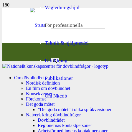
Vägledningshjul
För professionella
Teknik & hjälpmedel
Utbildning
Om dövblindhet
Publikationer
Nordisk definition
En film om dövblindhet
Konsekvenser
Om Nkcdb
Förekomst
Det goda mötet
”Det goda mötet” i olika språkversioner
Nätverk kring dövblindfrågor
Dövblindrådet
Regionernas kontaktpersoner
Arbetsförmedlingens kontaktpersoner