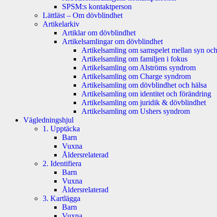
SPSM:s kontaktperson
Lättläst – Om dövblindhet
Artikelarkiv
Artiklar om dövblindhet
Artikelsamlingar om dövblindhet
Artikelsamling om samspelet mellan syn och
Artikelsamling om familjen i fokus
Artikelsamling om Alströms syndrom
Artikelsamling om Charge syndrom
Artikelsamling om dövblindhet och hälsa
Artikelsamling om identitet och förändring
Artikelsamling om juridik & dövblindhet
Artikelsamling om Ushers syndrom
Vägledningshjul
1. Upptäcka
Barn
Vuxna
Åldersrelaterad
2. Identifiera
Barn
Vuxna
Åldersrelaterad
3. Kartlägga
Barn
Vuxna