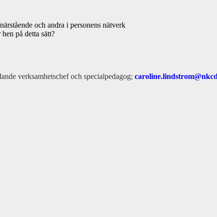
/närstående och andra i personens nätverk
hen på detta sätt?
rädande verksamhetschef och specialpedagog;
caroline.lindstrom@nkcd