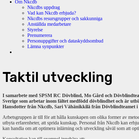
Om Nkcdb
Nkcdbs uppdrag
Vad kan Nkcdb erbjuda?
Nkcdbs resursgrupper och sakkunniga
Anställda medarbetare
Styrelse
Prenumerera
Personuppgifter och dataskyddsombud
Lämna synpunkter
Taktil utveckling
I samarbete med SPSM RC Dövblind, Mo Gård och Dövblindteamet 
Sverige som arbetar inom fältet medfödd dövblindhet och är utb
Hansdotter från Nkcdb, Sari Vähänikkilä från Dövblindteamet 
Arbetsgruppen är till för att hålla kunskapen om olika former av metod
utbyta erfarenheter, att sprida kunskap. Personal från Nkcdb kan erbjud
kan handla om att optimera inlärning och utveckling såväl som att optim
Konsultation kan till exempel innebära att: