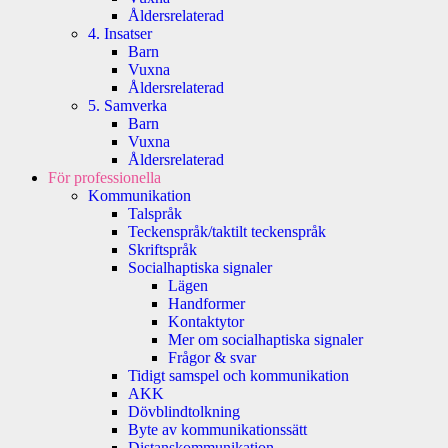
Åldersrelaterad
4. Insatser
Barn
Vuxna
Åldersrelaterad
5. Samverka
Barn
Vuxna
Åldersrelaterad
För professionella
Kommunikation
Talspråk
Teckenspråk/taktilt teckenspråk
Skriftspråk
Socialhaptiska signaler
Lägen
Handformer
Kontaktytor
Mer om socialhaptiska signaler
Frågor & svar
Tidigt samspel och kommunikation
AKK
Dövblindtolkning
Byte av kommunikationssätt
Distanskommunikation