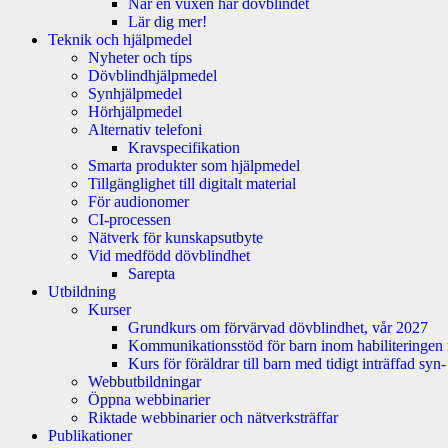
När en vuxen har dövblindet
Lär dig mer!
Teknik och hjälpmedel
Nyheter och tips
Dövblindhjälpmedel
Synhjälpmedel
Hörhjälpmedel
Alternativ telefoni
Kravspecifikation
Smarta produkter som hjälpmedel
Tillgänglighet till digitalt material
För audionomer
CI-processen
Nätverk för kunskapsutbyte
Vid medfödd dövblindhet
Sarepta
Utbildning
Kurser
Grundkurs om förvärvad dövblindhet, vår 2027
Kommunikationsstöd för barn inom habiliteringen
Kurs för föräldrar till barn med tidigt inträffad sy
Webbutbildningar
Öppna webbinarier
Riktade webbinarier och nätverksträffar
Publikationer