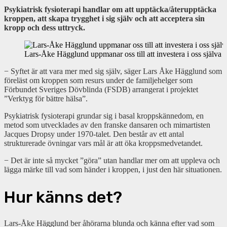
Psykiatrisk fysioterapi handlar om att upptäcka/återupptäcka
kroppen, att skapa trygghet i sig själv och att acceptera sin
kropp och dess uttryck.
Lars-Åke Hägglund uppmanar oss till att investera i oss själva f
− Syftet är att vara mer med sig själv, säger Lars Åke Hägglund som
föreläst om kroppen som resurs under de familjehelger som
Förbundet Sveriges Dövblinda (FSDB) arrangerat i projektet
”Verktyg för bättre hälsa”.
Psykiatrisk fysioterapi grundar sig i basal kroppskännedom, en
metod som utvecklades av den franske dansaren och mimartisten
Jacques Dropsy under 1970-talet. Den består av ett antal
strukturerade övningar vars mål är att öka kroppsmedvetandet.
− Det är inte så mycket ”göra” utan handlar mer om att uppleva och
lägga märke till vad som händer i kroppen, i just den här situationen.
Hur känns det?
Lars-Åke Hägglund ber åhörarna blunda och känna efter vad som