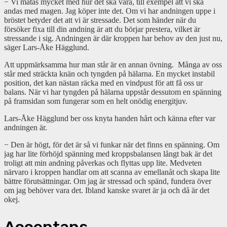
− Vi matas mycket med hur det ska vara, till exempel att vi ska
andas med magen. Jag köper inte det. Om vi har andningen uppe i
bröstet betyder det att vi är stressade. Det som händer när du
försöker fixa till din andning är att du börjar prestera, vilket är
stressande i sig. Andningen är där kroppen har behov av den just nu,
säger Lars-Åke Hägglund.
Att uppmärksamma hur man står är en annan övning. Många av oss
står med sträckta knän och tyngden på hälarna. En mycket instabil
position, det kan nästan räcka med en vindpust för att få oss ur
balans. När vi har tyngden på hälarna uppstår dessutom en spänning
på framsidan som fungerar som en helt onödig energitjuv.
Lars-Åke Hägglund ber oss knyta handen hårt och känna efter var
andningen är.
− Den är högt, för det är så vi funkar när det finns en spänning. Om
jag har lite förhöjd spänning med kroppsbalansen långt bak är det
troligt att min andning påverkas och flyttas upp lite. Medveten
närvaro i kroppen handlar om att scanna av emellanåt och skapa lite
bättre förutsättningar. Om jag är stressad och spänd, fundera över
om jag behöver vara det. Ibland kanske svaret är ja och då är det
okej.