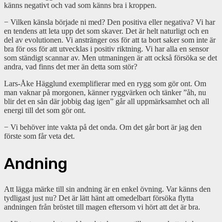
känns negativt och vad som känns bra i kroppen.
− Vilken känsla började ni med? Den positiva eller negativa? Vi har
en tendens att leta upp det som skaver. Det är helt naturligt och en
del av evolutionen. Vi anstränger oss för att ta bort saker som inte är
bra för oss för att utvecklas i positiv riktning. Vi har alla en sensor
som ständigt scannar av. Men utmaningen är att också försöka se det
andra, vad finns det mer än detta som stör?
Lars-Åke Hägglund exemplifierar med en rygg som gör ont. Om
man vaknar på morgonen, känner ryggvärken och tänker ”åh, nu
blir det en sån där jobbig dag igen” går all uppmärksamhet och all
energi till det som gör ont.
− Vi behöver inte vakta på det onda. Om det går bort är jag den
förste som får veta det.
Andning
Att lägga märke till sin andning är en enkel övning. Var känns den
tydligast just nu? Det är lätt hänt att omedelbart försöka flytta
andningen från bröstet till magen eftersom vi hört att det är bra.