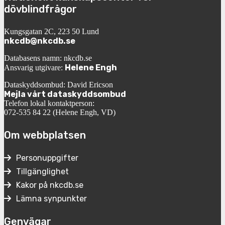
dövblindfrågor
Kungsgatan 2C, 223 50 Lund
nkcdb@nkcdb.se
Databasens namn: nkcdb.se
Helene Engh
Ansvarig utgivare:
Dataskyddsombud: David Ericson
Mejla vårt dataskyddsombud
Telefon lokal kontaktperson:
072-535 84 22 (Helene Engh, VD)
Om webbplatsen
Personuppgifter
Tillgänglighet
Kakor på nkcdb.se
Lämna synpunkter
Genvägar