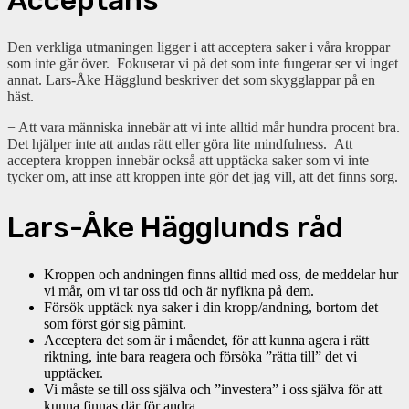
Acceptans
Den verkliga utmaningen ligger i att acceptera saker i våra kroppar
som inte går över. Fokuserar vi på det som inte fungerar ser vi inget
annat. Lars-Åke Hägglund beskriver det som skygglappar på en
häst.
− Att vara människa innebär att vi inte alltid mår hundra procent bra.
Det hjälper inte att andas rätt eller göra lite mindfulness. Att
acceptera kroppen innebär också att upptäcka saker som vi inte
tycker om, att inse att kroppen inte gör det jag vill, att det finns sorg.
Lars-Åke Hägglunds råd
Kroppen och andningen finns alltid med oss, de meddelar hur
vi mår, om vi tar oss tid och är nyfikna på dem.
Försök upptäck nya saker i din kropp/andning, bortom det
som först gör sig påmint.
Acceptera det som är i måendet, för att kunna agera i rätt
riktning, inte bara reagera och försöka ”rätta till” det vi
upptäcker.
Vi måste se till oss själva och ”investera” i oss själva för att
kunna finnas där för andra.