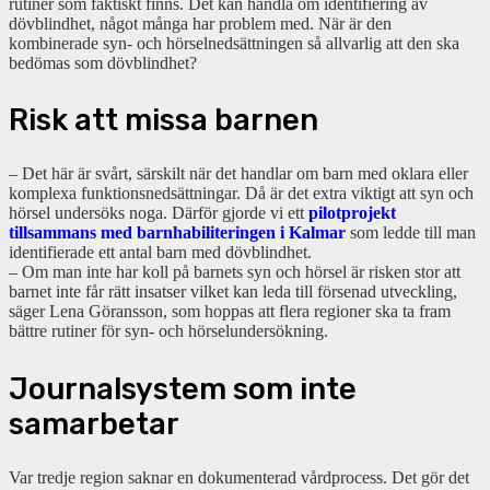
rutiner som faktiskt finns. Det kan handla om identifiering av
dövblindhet, något många har problem med. När är den
kombinerade syn- och hörselnedsättningen så allvarlig att den ska
bedömas som dövblindhet?
Risk att missa barnen
– Det här är svårt, särskilt när det handlar om barn med oklara eller
komplexa funktionsnedsättningar. Då är det extra viktigt att syn och
hörsel undersöks noga. Därför gjorde vi ett
pilotprojekt
tillsammans med barnhabiliteringen i Kalmar
som ledde till man
identifierade ett antal barn med dövblindhet.
– Om man inte har koll på barnets syn och hörsel är risken stor att
barnet inte får rätt insatser vilket kan leda till försenad utveckling,
säger Lena Göransson, som hoppas att flera regioner ska ta fram
bättre rutiner för syn- och hörselundersökning.
Journalsystem som inte
samarbetar
Var tredje region saknar en dokumenterad vårdprocess. Det gör det