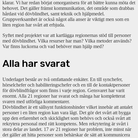
klarar. Vi har redan börjat omorganisera för att bättre kunna möta det
behovet. Det gäller främst kommunikation, det område som drabbas
hårdast vid dövblindhet, samt teknik och hjälpmedel.
Gruppverksamhet är också något alla anser är viktigt men som en
liten region har svårt att erbjuda.
Syftet med projektet var att kartlägga regionernas stöd till personer
med dövblindhet. Vilka resurser har man? Vilka metoder används?
Var finns luckorna och vad behöver man hjälp med?
Alla har svarat
Underlaget består av två omfattande enkäter. En till synchefer,
hörselchefer och habiliteringschefer och en till de kontaktpersoner
för dövblindfrågor som finns i varje region. Gensvaret har varit
enormt. Alla 21 regioner har svarat och många har kompletterat
svaren med utförliga kommentarer.
Dövblindhet är ett sällsynt funktionshinder vilket innebär att antalet
personer i en liten region kan vara lågt. Det gör det svårt att bygga
upp den erfarenhet och skicklighet som behövs och också svårt att
rekrytera personal med rätt kompetens. Men rekrytering är svårt i
stora delar av landet. 17 av 21 regioner har problem, inte minst när
det gäller att hitta personer som behärskar de sätt att kommunicera