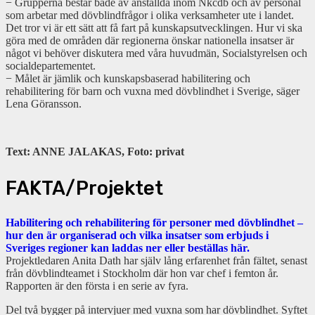
− Grupperna består både av anställda inom Nkcdb och av personal
som arbetar med dövblindfrågor i olika verksamheter ute i landet.
Det tror vi är ett sätt att få fart på kunskapsutvecklingen. Hur vi ska
göra med de områden där regionerna önskar nationella insatser är
något vi behöver diskutera med våra huvudmän, Socialstyrelsen och
socialdepartementet.
− Målet är jämlik och kunskapsbaserad habilitering och
rehabilitering för barn och vuxna med dövblindhet i Sverige, säger
Lena Göransson.
Text: ANNE JALAKAS, Foto: privat
FAKTA/Projektet
Habilitering och rehabilitering för personer med dövblindhet –
hur den är organiserad och vilka insatser som erbjuds i
Sveriges regioner kan laddas ner eller beställas här.
Projektledaren Anita Dath har själv lång erfarenhet från fältet, senast
från dövblindteamet i Stockholm där hon var chef i femton år.
Rapporten är den första i en serie av fyra.
Del två bygger på intervjuer med vuxna som har dövblindhet. Syftet