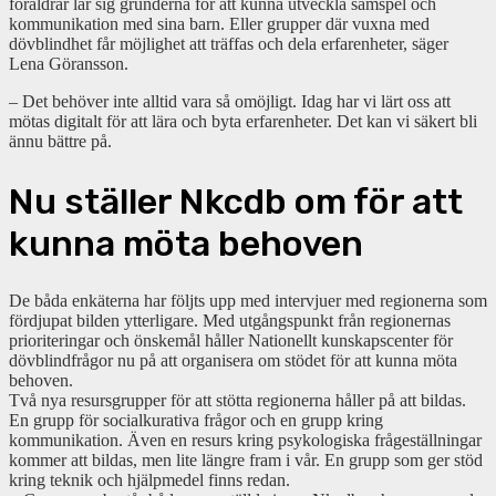
föräldrar lär sig grunderna för att kunna utveckla samspel och
kommunikation med sina barn. Eller grupper där vuxna med
dövblindhet får möjlighet att träffas och dela erfarenheter, säger
Lena Göransson.
– Det behöver inte alltid vara så omöjligt. Idag har vi lärt oss att
mötas digitalt för att lära och byta erfarenheter. Det kan vi säkert bli
ännu bättre på.
Nu ställer Nkcdb om för att
kunna möta behoven
De båda enkäterna har följts upp med intervjuer med regionerna som
fördjupat bilden ytterligare. Med utgångspunkt från regionernas
prioriteringar och önskemål håller Nationellt kunskapscenter för
dövblindfrågor nu på att organisera om stödet för att kunna möta
behoven.
Två nya resursgrupper för att stötta regionerna håller på att bildas.
En grupp för socialkurativa frågor och en grupp kring
kommunikation. Även en resurs kring psykologiska frågeställningar
kommer att bildas, men lite längre fram i vår. En grupp som ger stöd
kring teknik och hjälpmedel finns redan.