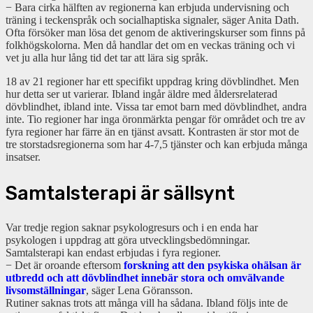
− Bara cirka hälften av regionerna kan erbjuda undervisning och
träning i teckenspråk och socialhaptiska signaler, säger Anita Dath.
Ofta försöker man lösa det genom de aktiveringskurser som finns på
folkhögskolorna. Men då handlar det om en veckas träning och vi
vet ju alla hur lång tid det tar att lära sig språk.
18 av 21 regioner har ett specifikt uppdrag kring dövblindhet. Men
hur detta ser ut varierar. Ibland ingår äldre med åldersrelaterad
dövblindhet, ibland inte. Vissa tar emot barn med dövblindhet, andra
inte. Tio regioner har inga öronmärkta pengar för området och tre av
fyra regioner har färre än en tjänst avsatt. Kontrasten är stor mot de
tre storstadsregionerna som har 4-7,5 tjänster och kan erbjuda många
insatser.
Samtalsterapi är sällsynt
Var tredje region saknar psykologresurs och i en enda har
psykologen i uppdrag att göra utvecklingsbedömningar.
Samtalsterapi kan endast erbjudas i fyra regioner.
− Det är oroande eftersom
forskning att den psykiska ohälsan är
utbredd och att dövblindhet innebär stora och omvälvande
livsomställningar
, säger Lena Göransson.
Rutiner saknas trots att många vill ha sådana. Ibland följs inte de