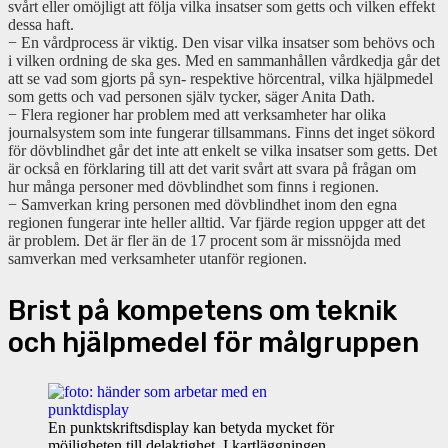
svårt eller omöjligt att följa vilka insatser som getts och vilken effekt
dessa haft.
− En vårdprocess är viktig. Den visar vilka insatser som behövs och
i vilken ordning de ska ges. Med en sammanhållen vårdkedja går det
att se vad som gjorts på syn- respektive hörcentral, vilka hjälpmedel
som getts och vad personen själv tycker, säger Anita Dath.
− Flera regioner har problem med att verksamheter har olika
journalsystem som inte fungerar tillsammans. Finns det inget sökord
för dövblindhet går det inte att enkelt se vilka insatser som getts. Det
är också en förklaring till att det varit svårt att svara på frågan om
hur många personer med dövblindhet som finns i regionen.
− Samverkan kring personen med dövblindhet inom den egna
regionen fungerar inte heller alltid. Var fjärde region uppger att det
är problem. Det är fler än de 17 procent som är missnöjda med
samverkan med verksamheter utanför regionen.
Brist på kompetens om teknik
och hjälpmedel för målgruppen
En punktskriftsdisplay kan betyda mycket för
möjligheten till delaktighet. I kartläggningen