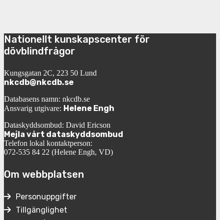
Nationellt kunskapscenter för
dövblindfrågor
Kungsgatan 2C, 223 50 Lund
nkcdb@nkcdb.se
Databasens namn: nkcdb.se
Helene Engh
Ansvarig utgivare:
Dataskyddsombud: David Ericson
Mejla vårt dataskyddsombud
Telefon lokal kontaktperson:
072-535 84 22 (Helene Engh, VD)
Om webbplatsen
Personuppgifter
Tillgänglighet