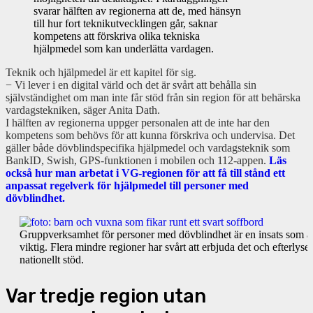
svarar hälften av regionerna att de, med hänsyn
till hur fort teknikutvecklingen går, saknar
kompetens att förskriva olika tekniska
hjälpmedel som kan underlätta vardagen.
Teknik och hjälpmedel är ett kapitel för sig.
− Vi lever i en digital värld och det är svårt att behålla sin
självständighet om man inte får stöd från sin region för att behärska
vardagstekniken, säger Anita Dath.
I hälften av regionerna uppger personalen att de inte har den
kompetens som behövs för att kunna förskriva och undervisa. Det
gäller både dövblindspecifika hjälpmedel och vardagsteknik som
BankID, Swish, GPS-funktionen i mobilen och 112-appen.
Läs
också hur man arbetat i VG-regionen för att få till stånd ett
anpassat regelverk för hjälpmedel till personer med
dövblindhet.
Gruppverksamhet för personer med dövblindhet är en insats som a
viktig. Flera mindre regioner har svårt att erbjuda det och efterlyser
nationellt stöd.
Var tredje region utan