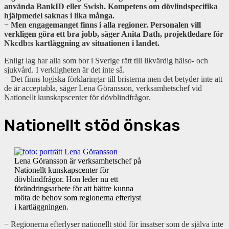
använda BankID eller Swish. Kompetens om dövlindspecifika
hjälpmedel saknas i lika många.
− Men engagemanget finns i alla regioner. Personalen vill
verkligen göra ett bra jobb, säger Anita Dath, projektledare för
Nkcdb:s kartläggning av situationen i landet.
Enligt lag har alla som bor i Sverige rätt till likvärdig hälso- och
sjukvård. I verkligheten är det inte så.
− Det finns logiska förklaringar till bristerna men det betyder inte att
de är acceptabla, säger Lena Göransson, verksamhetschef vid
Nationellt kunskapscenter för dövblindfrågor.
Nationellt stöd önskas
Lena Göransson är verksamhetschef på
Nationellt kunskapscenter för
dövblindfrågor. Hon leder nu ett
förändringsarbete för att bättre kunna
möta de behov som regionerna efterlyst
i kartläggningen.
− Regionerna efterlyser nationellt stöd för insatser som de själva inte