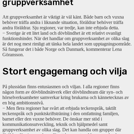
gruppverksamhet
Att gruppverksamhet är viktigt är väl känt. Både barn och vuxna
behöver träffa andra i liknande situation, föräldrar behöver träffa
andra föräldrar. Sju regioner, var tredje, kan inte erbjuda detta.
− Sverige är ett litet land och dövblindhet är ett relativt ovanligt
funktionshinder. När det handlar om gruppverksamhet av olika slag
är det nog mest rimligt att tänka hela landet som upptagningsområde.
Så fungerar det i både Norge och Danmark, kommenterar Lena
Göransson.
Stort engagemang och vilja
På plussidan finns entusiasmen och viljan. I alla regioner finns
någon form av dövblindnätverk eller dövblindteam där syn- och
hörselverksamheter samverkar kring brukarna och kännetecknas av
en hög ambitionsnivå.
− Men flera regioner har svårt att erbjuda teckenspråk, taktilt
teckenspråk och punktskriftsträning i den omfattning familjen,
barnet eller den vuxne behöver. De önskar mer stöd i
kommunikationsutveckling, teknik och hjälpmedel samt
gruppverksamhet av olika slag. Det kan handla om grupper där