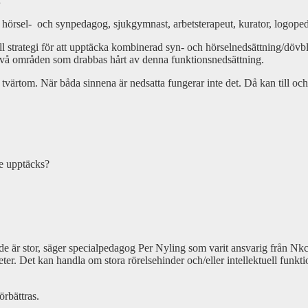
.
: hörsel- och synpedagog, sjukgymnast, arbetsterapeut, kurator, logope
ll strategi för att upptäcka kombinerad syn- och hörselnedsättning/dövbl
, två områden som drabbas hårt av denna funktionsnedsättning.
värtom. När båda sinnena är nedsatta fungerar inte det. Då kan till och
te upptäcks?
nde är stor, säger specialpedagog Per Nyling som varit ansvarig från Nk
gheter. Det kan handla om stora rörelsehinder och/eller intellektuell fu
rbättras.