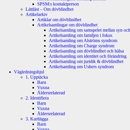
SPSM:s kontaktperson
Lättläst – Om dövblindhet
Artikelarkiv
Artiklar om dövblindhet
Artikelsamlingar om dövblindhet
Artikelsamling om samspelet mellan syn och
Artikelsamling om familjen i fokus
Artikelsamling om Alströms syndrom
Artikelsamling om Charge syndrom
Artikelsamling om dövblindhet och hälsa
Artikelsamling om identitet och förändring
Artikelsamling om juridik & dövblindhet
Artikelsamling om Ushers syndrom
Vägledningshjul
1. Upptäcka
Barn
Vuxna
Åldersrelaterad
2. Identifiera
Barn
Vuxna
Åldersrelaterad
3. Kartlägga
Barn
Vuxna