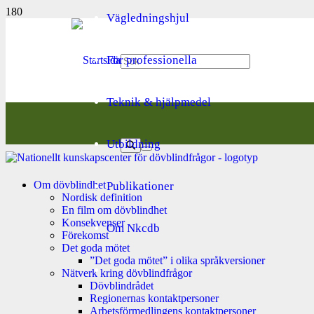
Vägledningshjul
För professionella
Teknik & hjälpmedel
Utbildning
Om dövblindhet
Publikationer
Nordisk definition
En film om dövblindhet
Konsekvenser
Om Nkcdb
Förekomst
Det goda mötet
”Det goda mötet” i olika språkversioner
Nätverk kring dövblindfrågor
Dövblindrådet
Regionernas kontaktpersoner
Arbetsförmedlingens kontaktpersoner