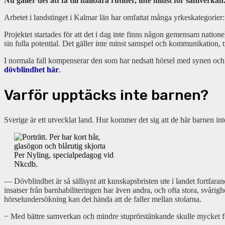
Nu gäller det att få till hållbara rutiner, inte minst för samverkan
Arbetet i landstinget i Kalmar län har omfattat många yrkeskategorier
Projektet startades för att det i dag inte finns någon gemensam natione
sin fulla potential. Det gäller inte minst samspel och kommunikation
I normala fall kompenserar den som har nedsatt hörsel med synen och t
dövblindhet här
.
Varför upptäcks inte barnen?
Sverige är ett utvecklat land. Hur kommer det sig att de här barnen in
Per Nyling, specialpedagog vid
Nkcdb.
— Dövblindhet är så sällsynt att kunskapsbristen ute i landet fortfara
insatser från barnhabiliteringen har även andra, och ofta stora, svåri
hörselundersökning kan det hända att de faller mellan stolarna.
− Med bättre samverkan och mindre stuprörstänkande skulle mycket fö