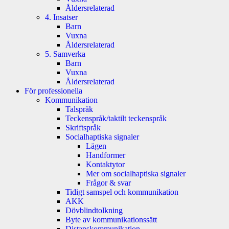
Åldersrelaterad
4. Insatser
Barn
Vuxna
Åldersrelaterad
5. Samverka
Barn
Vuxna
Åldersrelaterad
För professionella
Kommunikation
Talspråk
Teckenspråk/taktilt teckenspråk
Skriftspråk
Socialhaptiska signaler
Lägen
Handformer
Kontaktytor
Mer om socialhaptiska signaler
Frågor & svar
Tidigt samspel och kommunikation
AKK
Dövblindtolkning
Byte av kommunikationssätt
Distanskommunikation