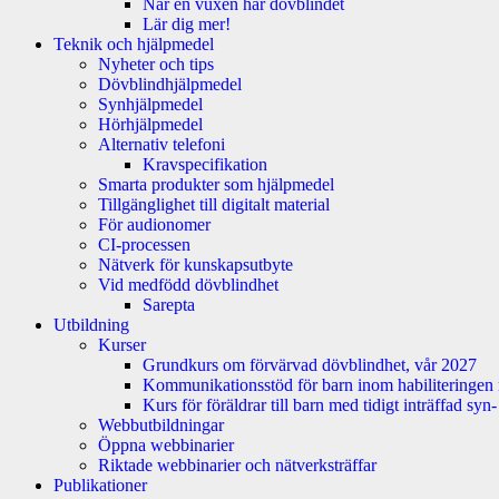
När en vuxen har dövblindet
Lär dig mer!
Teknik och hjälpmedel
Nyheter och tips
Dövblindhjälpmedel
Synhjälpmedel
Hörhjälpmedel
Alternativ telefoni
Kravspecifikation
Smarta produkter som hjälpmedel
Tillgänglighet till digitalt material
För audionomer
CI-processen
Nätverk för kunskapsutbyte
Vid medfödd dövblindhet
Sarepta
Utbildning
Kurser
Grundkurs om förvärvad dövblindhet, vår 2027
Kommunikationsstöd för barn inom habiliteringen
Kurs för föräldrar till barn med tidigt inträffad sy
Webbutbildningar
Öppna webbinarier
Riktade webbinarier och nätverksträffar
Publikationer