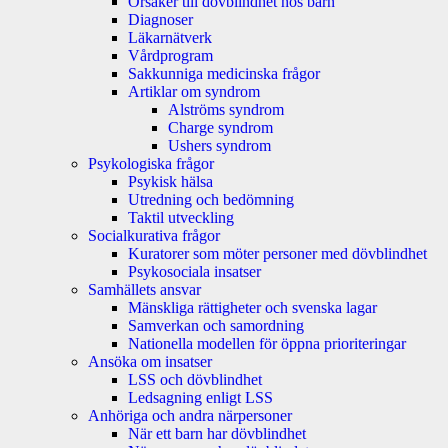
Orsaker till dövblindhet hos barn
Diagnoser
Läkarnätverk
Vårdprogram
Sakkunniga medicinska frågor
Artiklar om syndrom
Alströms syndrom
Charge syndrom
Ushers syndrom
Psykologiska frågor
Psykisk hälsa
Utredning och bedömning
Taktil utveckling
Socialkurativa frågor
Kuratorer som möter personer med dövblindhet
Psykosociala insatser
Samhällets ansvar
Mänskliga rättigheter och svenska lagar
Samverkan och samordning
Nationella modellen för öppna prioriteringar
Ansöka om insatser
LSS och dövblindhet
Ledsagning enligt LSS
Anhöriga och andra närpersoner
När ett barn har dövblindhet