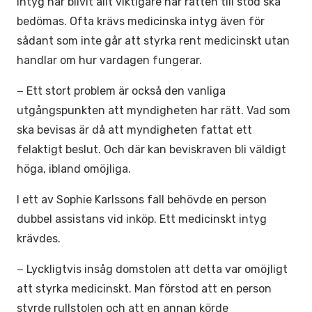
Intyg har blivit allt viktigare när rätten till stöd ska
bedömas. Ofta krävs medicinska intyg även för
sådant som inte går att styrka rent medicinskt utan
handlar om hur vardagen fungerar.
− Ett stort problem är också den vanliga
utgångspunkten att myndigheten har rätt. Vad som
ska bevisas är då att myndigheten fattat ett
felaktigt beslut. Och där kan beviskraven bli väldigt
höga, ibland omöjliga.
I ett av Sophie Karlssons fall behövde en person
dubbel assistans vid inköp. Ett medicinskt intyg
krävdes.
− Lyckligtvis insåg domstolen att detta var omöjligt
att styrka medicinskt. Man förstod att en person
styrde rullstolen och att en annan körde