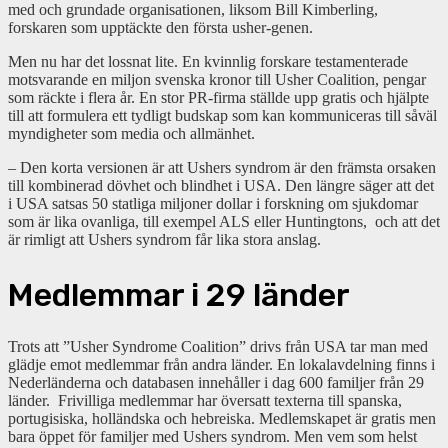
med och grundade organisationen, liksom Bill Kimberling,
forskaren som upptäckte den första usher-genen.
Men nu har det lossnat lite. En kvinnlig forskare testamenterade
motsvarande en miljon svenska kronor till Usher Coalition, pengar
som räckte i flera år. En stor PR-firma ställde upp gratis och hjälpte
till att formulera ett tydligt budskap som kan kommuniceras till såväl
myndigheter som media och allmänhet.
– Den korta versionen är att Ushers syndrom är den främsta orsaken
till kombinerad dövhet och blindhet i USA. Den längre säger att det
i USA satsas 50 statliga miljoner dollar i forskning om sjukdomar
som är lika ovanliga, till exempel ALS eller Huntingtons, och att det
är rimligt att Ushers syndrom får lika stora anslag.
Medlemmar i 29 länder
Trots att ”Usher Syndrome Coalition” drivs från USA tar man med
glädje emot medlemmar från andra länder. En lokalavdelning finns i
Nederländerna och databasen innehåller i dag 600 familjer från 29
länder. Frivilliga medlemmar har översatt texterna till spanska,
portugisiska, holländska och hebreiska. Medlemskapet är gratis men
bara öppet för familjer med Ushers syndrom. Men vem som helst