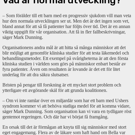
– Som förälder till ett barn med en progressiv sjukdom vill man veta
hur den normala utvecklingen ser ut. Men det är det ingen som vet,
bland annat för att så få patienter har följts över tid. Det är en annan
viktig uppgift för vår organisation. Att få in fler fallbeskrivningar,
säger Mark Dunning.
Organisationens andra mål är att hitta så många människor att det
blir möjligt att genomför kliniska studier för att testa läkemedel och
behandlingsmetoder. Ett exempel på svårigheterna är att den första
kliniska studien i världen som görs på människor enbart består av
fyra patienter. Även om resultaten är lovande är det ett för litet
underlag för att dra säkra slutsatser.
Bristen på pengar till forskning är ett mycket stort problem och
ytterligare ett avgörande skäl för att grunda koalitionen.
– Om vi inte ramlar över en miljardär som har ett barn med Ushers
syndrom kommer vi att behöva statliga medel för att komma vidare,
säger Mark Dunning. Som organisation kan vi vara en tydligare röst
gentemot regeringen. Och där har vi börjat få framgång.
En orsak till det är förmågan att knyta till sig människor med stort
eget engagemang. Flera av de läkare som haft hand om Bella var