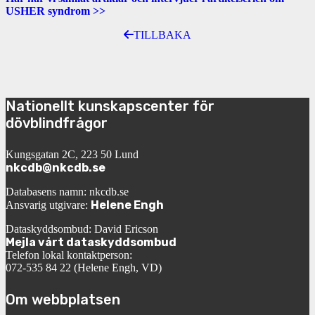
USHER syndrom >>
TILLBAKA
Nationellt kunskapscenter för
dövblindfrågor
Kungsgatan 2C, 223 50 Lund
nkcdb@nkcdb.se
Databasens namn: nkcdb.se
Helene Engh
Ansvarig utgivare:
Dataskyddsombud: David Ericson
Mejla vårt dataskyddsombud
Telefon lokal kontaktperson:
072-535 84 22 (Helene Engh, VD)
Om webbplatsen