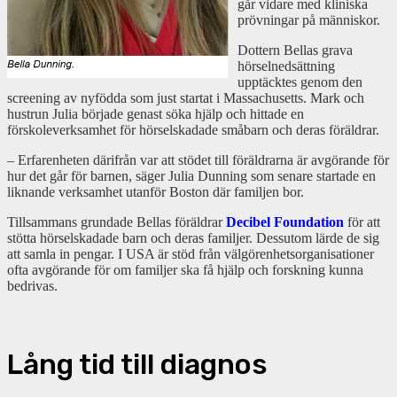
går vidare med kliniska
prövningar på människor.
Dottern Bellas grava
hörselnedsättning
upptäcktes genom den
screening av nyfödda som just startat i Massachusetts. Mark och
hustrun Julia började genast söka hjälp och hittade en
förskoleverksamhet för hörselskadade småbarn och deras föräldrar.
– Erfarenheten därifrån var att stödet till föräldrarna är avgörande för
hur det går för barnen, säger Julia Dunning som senare startade en
liknande verksamhet utanför Boston där familjen bor.
Tillsammans grundade Bellas föräldrar
Decibel Foundation
för att
stötta hörselskadade barn och deras familjer. Dessutom lärde de sig
att samla in pengar. I USA är stöd från välgörenhetsorganisationer
ofta avgörande för om familjer ska få hjälp och forskning kunna
bedrivas.
Lång tid till diagnos