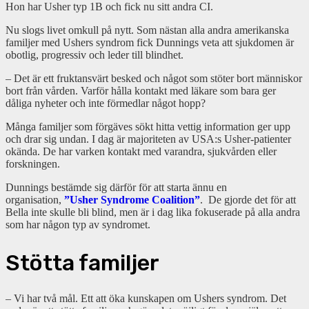
Hon har Usher typ 1B och fick nu sitt andra CI.
Nu slogs livet omkull på nytt. Som nästan alla andra amerikanska
familjer med Ushers syndrom fick Dunnings veta att sjukdomen är
obotlig, progressiv och leder till blindhet.
– Det är ett fruktansvärt besked och något som stöter bort människor
bort från vården. Varför hålla kontakt med läkare som bara ger
dåliga nyheter och inte förmedlar något hopp?
Många familjer som förgäves sökt hitta vettig information ger upp
och drar sig undan. I dag är majoriteten av USA:s Usher-patienter
okända. De har varken kontakt med varandra, sjukvården eller
forskningen.
Dunnings bestämde sig därför för att starta ännu en
organisation,
”Usher Syndrome Coalition”
. De gjorde det för att
Bella inte skulle bli blind, men är i dag lika fokuserade på alla andra
som har någon typ av syndromet.
Stötta familjer
– Vi har två mål. Ett att öka kunskapen om Ushers syndrom. Det