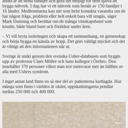
andra är att stötta familjer och göra det möjligt för dem själva att
bygga nätverk. I dag har vi ett nätverk som består av 150 familjer i
16 länder. Medlemmarna kan när som helst kontakta varandra om de
har någon fråga, problem eller helt enkelt bara vill umgås, säger
Mark Dunning och berättar om de många vänskapsband som
knutits, både bland barn och föräldrar under åren.
– Vi vill bryta isoleringen och skapa ett sammanhang, en gemenskap
och börja bygga en känsla av hopp. Det görs väldigt mycket och det
är viktigt att den informationen når ut.
Sverige är unikt genom den svenska Usher-databasen som byggts
upp av professor Claes Möller och hans kollegor i Örebro. Den
innehåller 370 personer vilket man tror motsvarar mer än hälften av
alla med Ushers syndrom.
I inget annat land finns en så stor del av patienterna kartlagda. Hur
många som finns i världen är okänt, uppskattningarna pendlar
mellan 250 000 och 400 000.