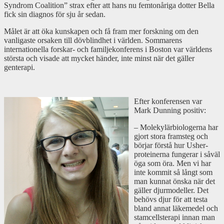
Syndrom Coalition” strax efter att hans nu femtonåriga dotter Bella
fick sin diagnos för sju år sedan.
Målet är att öka kunskapen och få fram mer forskning om den
vanligaste orsaken till dövblindhet i världen. Sommarens
internationella forskar- och familjekonferens i Boston var världens
största och visade att mycket händer, inte minst när det gäller
genterapi.
Efter konferensen var
Mark Dunning positiv:
– Molekylärbiologerna har
gjort stora framsteg och
börjar förstå hur Usher-
proteinerna fungerar i såväl
öga som öra. Men vi har
inte kommit så långt som
man kunnat önska när det
gäller djurmodeller. Det
behövs djur för att testa
bland annat läkemedel och
stamcellsterapi innan man