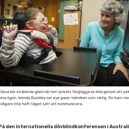
Elissa blir strålande glad när hon lyckats färglägga en bild genom att p
sina ögon. Wendy Buckley ser eye gaze-tekniken som viktig för barn m
tidigare inte haft något sätt att kommunicera.
På den internationella dövblindkonferensen i Austral