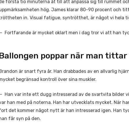
de första tio minuterna åt till att anpassa sig till rummet o
uppmärksamheten hög. James klarar 80-90 procent och titta
tröttheten in. Visual fatigue, syntrötthet, är något vi hela 
— Fortfarande är mycket oklart men i dag tror vi att han ty
Ballongen poppar när man tittar
Brandon är snart fyra år. Han drabbades av en allvarlig hjä
mycket begränsad kontroll över sina muskler.
— Han var inte ett dugg intresserad av de svartvita bilder vi
var han med på noterna. Han har utvecklats mycket. När ha
fort det kommer något nytt är han intresserad igen. Han t
han får syn på den.