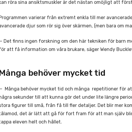
kan röra sina ansiktsmuskler är det nästan omöjligt att förs
Programmen varierar från extremt enkla till mer avancerade.
avancerade djur som rör sig över skärmen, (men bara om man
— Det finns ingen forskning om den här tekniken för barn med
för att få information om våra brukare, säger Wendy Buckle
Många behöver mycket tid
— Många behöver mycket tid och många repetitioner för at
några sekunder till att kunna gör det under lite längre per
stora figurer till små, från få till fler detaljer. Det blir me
tålamod, det är lätt att gå för fort fram för att man själv bl
tappa eleven helt och hållet.