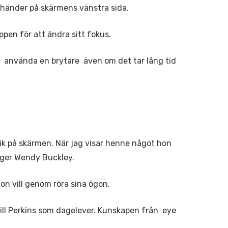
 händer på skärmens vänstra sida.
ppen för att ändra sitt fokus.
an använda en brytare även om det tar lång tid
sik på skärmen. När jag visar henne något hon
säger Wendy Buckley.
n vill genom röra sina ögon.
till Perkins som dagelever. Kunskapen från eye