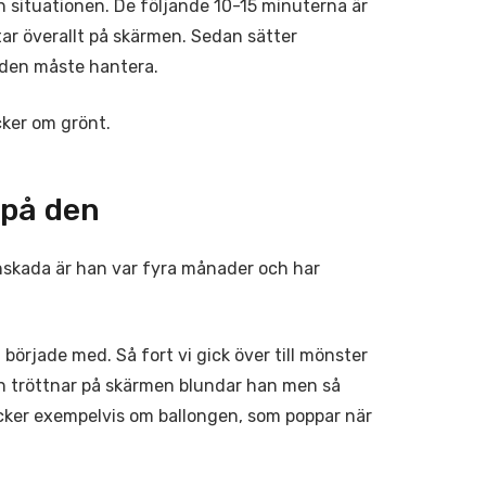
ch situationen. De följande 10-15 minuterna är
r överallt på skärmen. Sedan sätter
tiden måste hantera.
cker om grönt.
 på den
rnskada är han var fyra månader och har
 började med. Så fort vi gick över till mönster
n tröttnar på skärmen blundar han men så
ycker exempelvis om ballongen, som poppar när