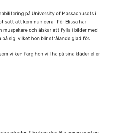
bilitering på University of Massachusets i
t sätt att kommunicera. För Elissa har
muspekare och älskar att fylla i bilder med
 på sig, vilket hon blir strålande glad för.
vilken färg hon vill ha på sina kläder eller
ärgsskador. Förutom den lilla boxen med en