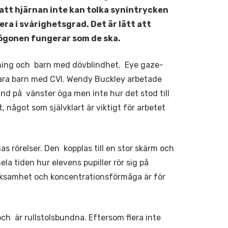
 att hjärnan inte kan tolka synintrycken
era i svårighetsgrad. Det är lätt att
ögonen fungerar som de ska.
ning och barn med dövblindhet. Eye gaze-
bara barn med CVI. Wendy Buckley arbetade
ind på vänster öga men inte hur det stod till
, något som självklart är viktigt för arbetet
 rörelser. Den kopplas till en stor skärm och
ela tiden hur elevens pupiller rör sig på
rksamhet och koncentrationsförmåga är för
och är rullstolsbundna. Eftersom flera inte