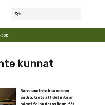
kcdb
inte kunnat
Barn som inte kan se som
andra, trots att det inte är
något fel på deras ögon, får