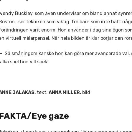
Wendy Buckley, som även undervisar om bland annat synreha
Boston, ser tekniken som viktig för barn som inte haft någo
förändringen varit enorm. Hon använder i dag sina ögon som 
en virtuell målarpensel. När hela bilden är klar börjar den röra
— Så småningom kanske hon kan göra mer avancerade val, som 
vilka spel hon vill spela.
ANNE JALAKAS,
text,
ANNA MILLER,
bild
FAKTA/Eye gaze
Tekniken utvecklades ursprungligen för personer med ryggm