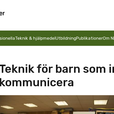
sionella
Teknik & hjälpmedel
Utbildning
Publikationer
Om N
Teknik för barn som 
kommunicera