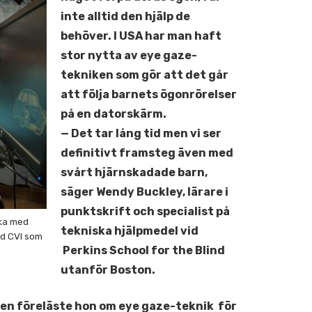
inte alltid den hjälp de
behöver. I USA har man haft
stor nytta av eye gaze-
tekniken som gör att det går
att följa barnets ögonrörelser
på en datorskärm.
— Det tar lång tid men vi ser
definitivt framsteg även med
svårt hjärnskadade barn,
säger Wendy Buckley, lärare i
punktskrift och specialist på
eka med
tekniska hjälpmedel vid
ed CVI som
Perkins School for the Blind
utanför Boston.
ien föreläste hon om eye gaze-teknik för