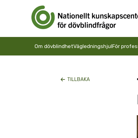
Om dövblindhet
Vägledningshjul
För profes
TILLBAKA