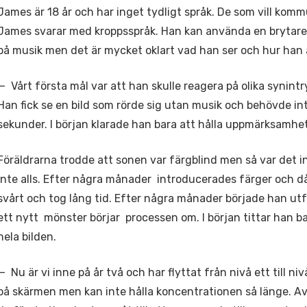
James är 18 år och har inget tydligt språk. De som vill kom
James svarar med kroppsspråk. Han kan använda en brytare, 
på musik men det är mycket oklart vad han ser och hur han 
— Vårt första mål var att han skulle reagera på olika synintr
Han fick se en bild som rörde sig utan musik och behövde in
sekunder. I början klarade han bara att hålla uppmärksamhe
Föräldrarna trodde att sonen var färgblind men så var det i
inte alls. Efter några månader introducerades färger och d
svårt och tog lång tid. Efter några månader började han ut
ett nytt mönster börjar processen om. I början tittar han 
hela bilden.
— Nu är vi inne på år två och har flyttat från nivå ett till 
på skärmen men kan inte hålla koncentrationen så länge. Av