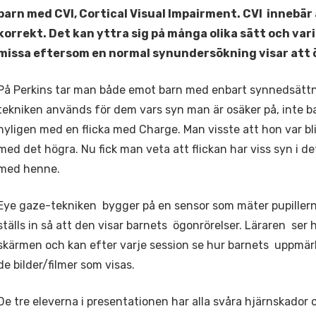
barn med CVI, Cortical Visual Impairment. CVI innebär
korrekt. Det kan yttra sig på många olika sätt och vari
missa eftersom en normal synundersökning visar att 
På Perkins tar man både emot barn med enbart synnedsätt
tekniken används för dem vars syn man är osäker på, inte 
nyligen med en flicka med Charge. Man visste att hon var bl
med det högra. Nu fick man veta att flickan har viss syn i det
med henne.
Eye gaze-tekniken bygger på en sensor som mäter pupillernas
ställs in så att den visar barnets ögonrörelser. Läraren ser h
skärmen och kan efter varje session se hur barnets uppmä
de bilder/filmer som visas.
De tre eleverna i presentationen har alla svåra hjärnskador 