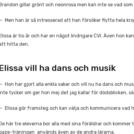
Brandon gillar grönt och neonrosa men kan inte se vad som
— Men han är så intresserad att han försöker flytta hela kro
Elissa är tio år och har en något lindrigare CVI. Även hon k
att hitta den.
Elissa vill ha dans och musik
— Hon har gjort alla enkla saker och vill nu ha dans och mu
inte tycker om ger hon mej det jag kallar för dödsblicken, 
— Elissa gör framsteg och kan välja och kommunicera vad ho
De här tre eleverna bor alla med sina föräldrar och kommer 
gaze-träningen används även av de andra lärarna.