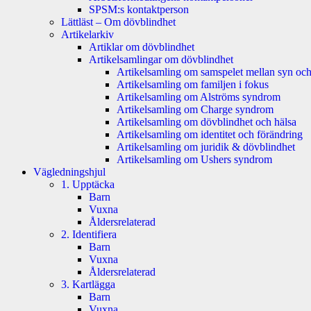
SPSM:s kontaktperson
Lättläst – Om dövblindhet
Artikelarkiv
Artiklar om dövblindhet
Artikelsamlingar om dövblindhet
Artikelsamling om samspelet mellan syn och
Artikelsamling om familjen i fokus
Artikelsamling om Alströms syndrom
Artikelsamling om Charge syndrom
Artikelsamling om dövblindhet och hälsa
Artikelsamling om identitet och förändring
Artikelsamling om juridik & dövblindhet
Artikelsamling om Ushers syndrom
Vägledningshjul
1. Upptäcka
Barn
Vuxna
Åldersrelaterad
2. Identifiera
Barn
Vuxna
Åldersrelaterad
3. Kartlägga
Barn
Vuxna