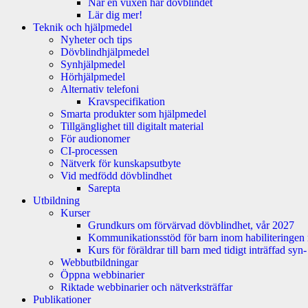
När en vuxen har dövblindet
Lär dig mer!
Teknik och hjälpmedel
Nyheter och tips
Dövblindhjälpmedel
Synhjälpmedel
Hörhjälpmedel
Alternativ telefoni
Kravspecifikation
Smarta produkter som hjälpmedel
Tillgänglighet till digitalt material
För audionomer
CI-processen
Nätverk för kunskapsutbyte
Vid medfödd dövblindhet
Sarepta
Utbildning
Kurser
Grundkurs om förvärvad dövblindhet, vår 2027
Kommunikationsstöd för barn inom habiliteringen
Kurs för föräldrar till barn med tidigt inträffad sy
Webbutbildningar
Öppna webbinarier
Riktade webbinarier och nätverksträffar
Publikationer