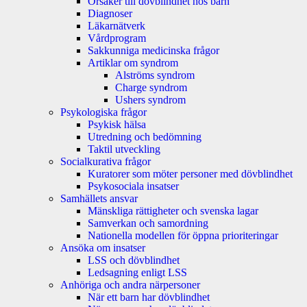
Orsaker till dövblindhet hos barn
Diagnoser
Läkarnätverk
Vårdprogram
Sakkunniga medicinska frågor
Artiklar om syndrom
Alströms syndrom
Charge syndrom
Ushers syndrom
Psykologiska frågor
Psykisk hälsa
Utredning och bedömning
Taktil utveckling
Socialkurativa frågor
Kuratorer som möter personer med dövblindhet
Psykosociala insatser
Samhällets ansvar
Mänskliga rättigheter och svenska lagar
Samverkan och samordning
Nationella modellen för öppna prioriteringar
Ansöka om insatser
LSS och dövblindhet
Ledsagning enligt LSS
Anhöriga och andra närpersoner
När ett barn har dövblindhet