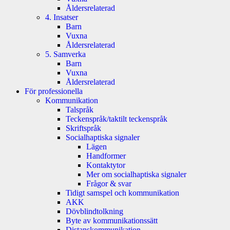
Åldersrelaterad
4. Insatser
Barn
Vuxna
Åldersrelaterad
5. Samverka
Barn
Vuxna
Åldersrelaterad
För professionella
Kommunikation
Talspråk
Teckenspråk/taktilt teckenspråk
Skriftspråk
Socialhaptiska signaler
Lägen
Handformer
Kontaktytor
Mer om socialhaptiska signaler
Frågor & svar
Tidigt samspel och kommunikation
AKK
Dövblindtolkning
Byte av kommunikationssätt
Distanskommunikation