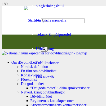
Vägledningshjul
För professionella
Teknik & hjälpmedel
Utbildning
Om dövblindhet
Publikationer
Nordisk definition
En film om dövblindhet
Konsekvenser
Om Nkcdb
Förekomst
Det goda mötet
”Det goda mötet” i olika språkversioner
Nätverk kring dövblindfrågor
Dövblindrådet
Regionernas kontaktpersoner
Arbetsförmedlingens kontaktpersoner