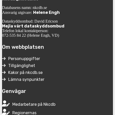
Databasens namn: nkcdb.se
Helene Engh
Ansvarig utgivare:
Dataskyddsombud: David Ericson
Mejla vårt dataskyddsombud
Telefon lokal kontaktperson:
072-535 84 22 (Helene Engh, VD)
Om webbplatsen
Personuppgifter
Tillgänglighet
Kakor på nkcdb.se
Lämna synpunkter
Genvägar
Medarbetare på Nkcdb
Regionernas