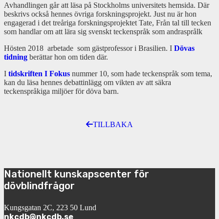
Avhandlingen går att läsa på Stockholms universitets hemsida. Där
beskrivs också hennes övriga forskningsprojekt. Just nu är hon
engagerad i det treåriga forskningsprojektet Tate, Från tal till tecken
som handlar om att lära sig svenskt teckenspråk som andrasprålk
Hösten 2018 arbetade som gästprofessor i Brasilien. I
Dövas
tidning
berättar hon om tiden där.
I
tidskriften I Fokus
nummer 10, som hade teckenspråk som tema,
kan du läsa hennes debattinlägg om vikten av att säkra
teckenspråkiga miljöer för döva barn.
TILLBAKA
Nationellt kunskapscenter för
dövblindfrågor
Kungsgatan 2C, 223 50 Lund
nkcdb@nkcdb.se