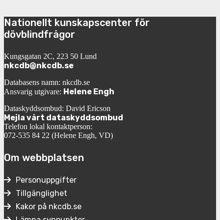
Nationellt kunskapscenter för
dövblindfrågor
Kungsgatan 2C, 223 50 Lund
nkcdb@nkcdb.se
Databasens namn: nkcdb.se
Helene Engh
Ansvarig utgivare:
Dataskyddsombud: David Ericson
Mejla vårt dataskyddsombud
Telefon lokal kontaktperson:
072-535 84 22 (Helene Engh, VD)
Om webbplatsen
Personuppgifter
Tillgänglighet
Kakor på nkcdb.se
Lämna synpunkter