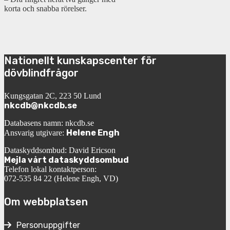
korta och snabba rörelser.
Nationellt kunskapscenter för
dövblindfrågor
Kungsgatan 2C, 223 50 Lund
nkcdb@nkcdb.se
Databasens namn: nkcdb.se
Helene Engh
Ansvarig utgivare:
Dataskyddsombud: David Ericson
Mejla vårt dataskyddsombud
Telefon lokal kontaktperson:
072-535 84 22 (Helene Engh, VD)
Om webbplatsen
Personuppgifter