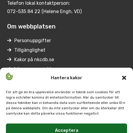
Telefon lokal kontaktperson:
072-535 84 22 (Helene Engh, VD)
Om webbplatsen
Personuppgifter
Tillgänglighet
Kakor på nkcdb.se
Lämna synpunkter
Hantera kakor
Genvägar
För att ge en bra upplevelse använder vi teknik som cookies för att
lagra och/eller komma åt enhetsinformation. När du samtycker till
Medarbetare på Nkcdb
dessa tekniker kan vi behandla data som surfbeteende eller unika ID:n
på denna webbplats. Om du inte samtycker eller om du återkallar ditt
Regionernas
samtycke kan detta påverka vissa funktioner negativt.
kontaktpersoner
Arbetsförmedlingens kontaktpersoner
Acceptera