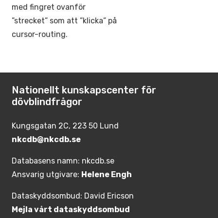
med fingret ovanför
”strecket” som att ”klicka” på
cursor-routing.
Nationellt kunskapscenter för
dövblindfrågor
Kungsgatan 2C, 223 50 Lund
nkcdb@nkcdb.se
Databasens namn: nkcdb.se
Ansvarig utgivare:
Helene Engh
Dataskyddsombud: David Ericson
Mejla vårt dataskyddsombud