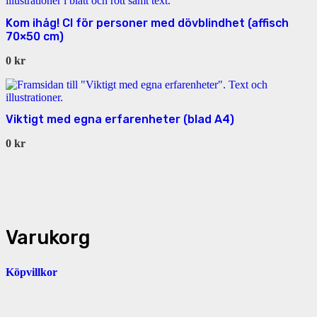
Kom ihåg! CI för personer med dövblindhet (affisch
70×50 cm)
0
kr
Viktigt med egna erfarenheter (blad A4)
0
kr
Varukorg
Köpvillkor