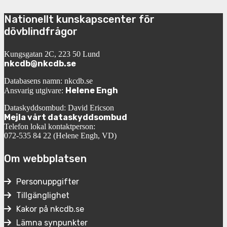
Nationellt kunskapscenter för
dövblindfrågor
Kungsgatan 2C, 223 50 Lund
nkcdb@nkcdb.se
Databasens namn: nkcdb.se
Helene Engh
Ansvarig utgivare:
Dataskyddsombud: David Ericson
Mejla vårt dataskyddsombud
Telefon lokal kontaktperson:
072-535 84 22 (Helene Engh, VD)
Om webbplatsen
Personuppgifter
Tillgänglighet
Kakor på nkcdb.se
Lämna synpunkter