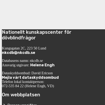
Nationellt kunskapscenter för
dövblindfrågor
Kungsgatan 2C, 223 50 Lund
nkcdb@nkcdb.se
Databasens namn: nkcdb.se
Helene Engh
Ansvarig utgivare:
Dataskyddsombud: David Ericson
Mejla vårt dataskyddsombud
Telefon lokal kontaktperson:
072-535 84 22 (Helene Engh, VD)
Om webbplatsen