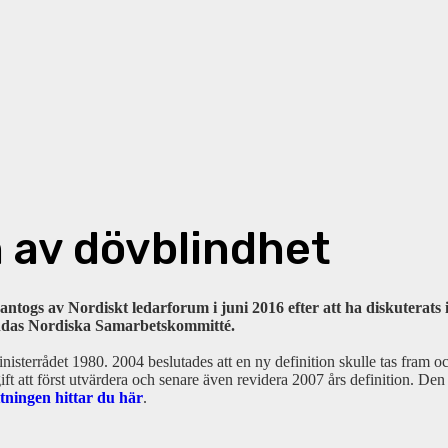
n av dövblindhet
 antogs av Nordiskt ledarforum i juni 2016 efter att ha diskuterats
indas Nordiska Samarbetskommitté.
terrådet 1980. 2004 beslutades att en ny definition skulle tas fram oc
ft att först utvärdera och senare även revidera 2007 års definition. Den
tningen hittar du här
.