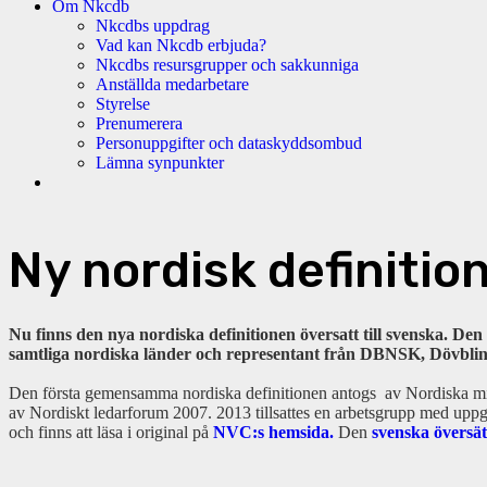
Om Nkcdb
Nkcdbs uppdrag
Vad kan Nkcdb erbjuda?
Nkcdbs resursgrupper och sakkunniga
Anställda medarbetare
Styrelse
Prenumerera
Personuppgifter och dataskyddsombud
Lämna synpunkter
Ny nordisk definitio
Nu finns den nya nordiska definitionen översatt till svenska. Den
samtliga nordiska länder och representant från DBNSK, Dövbl
Den första gemensamma nordiska definitionen antogs av Nordiska minis
av Nordiskt ledarforum 2007. 2013 tillsattes en arbetsgrupp med uppgi
och finns att läsa i original på
NVC:s hemsida.
Den
svenska översät