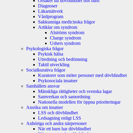
Orsaker till dövblindhet hos barn
Diagnoser
Läkarnätverk
Vårdprogram
Sakkunniga medicinska frågor
Artiklar om syndrom
Alströms syndrom
Charge syndrom
Ushers syndrom
Psykologiska frågor
Psykisk hälsa
Utredning och bedömning
Taktil utveckling
Socialkurativa frågor
Kuratorer som möter personer med dövblindhet
Psykosociala insatser
Samhällets ansvar
Mänskliga rättigheter och svenska lagar
Samverkan och samordning
Nationella modellen för öppna prioriteringar
Ansöka om insatser
LSS och dövblindhet
Ledsagning enligt LSS
Anhöriga och andra närpersoner
När ett barn har dövblindhet