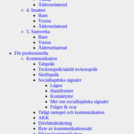
Åldersrelaterad
4. Insatser
Barn
Vuxna
Åldersrelaterad
5. Samverka
Barn
Vuxna
Åldersrelaterad
För professionella
Kommunikation
Talspråk
Teckenspråk/taktilt teckenspråk
Skriftspråk
Socialhaptiska signaler
Lägen
Handformer
Kontaktytor
Mer om socialhaptiska signaler
Frågor & svar
Tidigt samspel och kommunikation
AKK
Dövblindtolkning
Byte av kommunikationssätt
Distanskommunikation