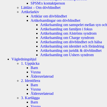
SPSM:s kontaktperson
Lättläst – Om dövblindhet
Artikelarkiv
Artiklar om dövblindhet
Artikelsamlingar om dövblindhet
Artikelsamling om samspelet mellan syn och
Artikelsamling om familjen i fokus
Artikelsamling om Alströms syndrom
Artikelsamling om Charge syndrom
Artikelsamling om dövblindhet och hälsa
Artikelsamling om identitet och förändring
Artikelsamling om juridik & dövblindhet
Artikelsamling om Ushers syndrom
Vägledningshjul
1. Upptäcka
Barn
Vuxna
Åldersrelaterad
2. Identifiera
Barn
Vuxna
Åldersrelaterad
3. Kartlägga
Barn
Vuxna