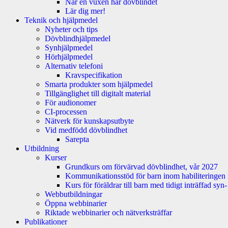
När en vuxen har dövblindet
Lär dig mer!
Teknik och hjälpmedel
Nyheter och tips
Dövblindhjälpmedel
Synhjälpmedel
Hörhjälpmedel
Alternativ telefoni
Kravspecifikation
Smarta produkter som hjälpmedel
Tillgänglighet till digitalt material
För audionomer
CI-processen
Nätverk för kunskapsutbyte
Vid medfödd dövblindhet
Sarepta
Utbildning
Kurser
Grundkurs om förvärvad dövblindhet, vår 2027
Kommunikationsstöd för barn inom habiliteringen
Kurs för föräldrar till barn med tidigt inträffad sy
Webbutbildningar
Öppna webbinarier
Riktade webbinarier och nätverksträffar
Publikationer