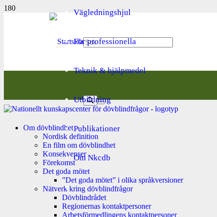
Vägledningshjul
För professionella
Teknik & hjälpmedel
Utbildning
Om dövblindhet
Publikationer
Nordisk definition
En film om dövblindhet
Konsekvenser
Om Nkcdb
Förekomst
Det goda mötet
”Det goda mötet” i olika språkversioner
Nätverk kring dövblindfrågor
Dövblindrådet
Regionernas kontaktpersoner
Arbetsförmedlingens kontaktpersoner