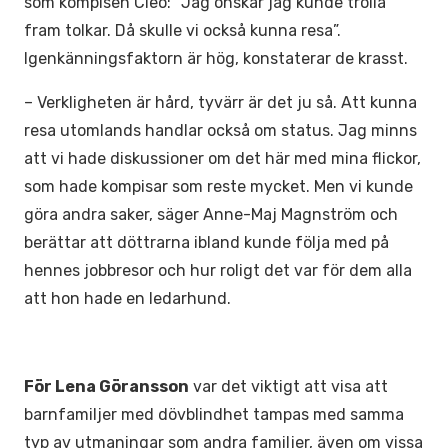
som kompisen Cleo: ”Jag önskar jag kunde trolla
fram tolkar. Då skulle vi också kunna resa”.
Igenkänningsfaktorn är hög, konstaterar de krasst.
– Verkligheten är hård, tyvärr är det ju så. Att kunna
resa utomlands handlar också om status. Jag minns
att vi hade diskussioner om det här med mina flickor,
som hade kompisar som reste mycket. Men vi kunde
göra andra saker, säger Anne-Maj Magnström och
berättar att döttrarna ibland kunde följa med på
hennes jobbresor och hur roligt det var för dem alla
att hon hade en ledarhund.
För Lena Göransson
var det viktigt att visa att
barnfamiljer med dövblindhet tampas med samma
typ av utmaningar som andra familjer, även om vissa