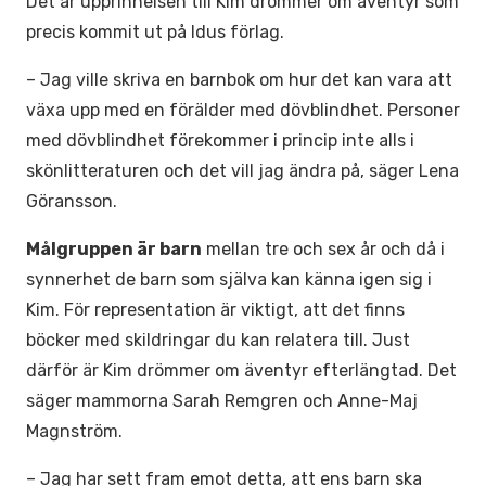
Det är upprinnelsen till Kim drömmer om äventyr som
precis kommit ut på Idus förlag.
– Jag ville skriva en barnbok om hur det kan vara att
växa upp med en förälder med dövblindhet. Personer
med dövblindhet förekommer i princip inte alls i
skönlitteraturen och det vill jag ändra på, säger Lena
Göransson.
Målgruppen är barn
mellan tre och sex år och då i
synnerhet de barn som själva kan känna igen sig i
Kim. För representation är viktigt, att det finns
böcker med skildringar du kan relatera till. Just
därför är Kim drömmer om äventyr efterlängtad. Det
säger mammorna Sarah Remgren och Anne-Maj
Magnström.
– Jag har sett fram emot detta, att ens barn ska