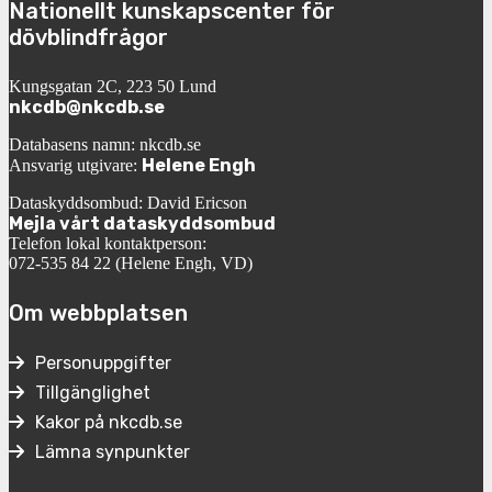
Nationellt kunskapscenter för
dövblindfrågor
Kungsgatan 2C, 223 50 Lund
nkcdb@nkcdb.se
Databasens namn: nkcdb.se
Helene Engh
Ansvarig utgivare:
Dataskyddsombud: David Ericson
Mejla vårt dataskyddsombud
Telefon lokal kontaktperson:
072-535 84 22 (Helene Engh, VD)
Om webbplatsen
Personuppgifter
Tillgänglighet
Kakor på nkcdb.se
Lämna synpunkter