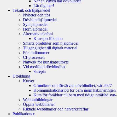
När en vuxen har dövblindet
Lär dig mer!
Teknik och hjälpmedel
Nyheter och tips
Dövblindhjälpmedel
Synhjälpmedel
Hörhjälpmedel
Alternativ telefoni
Kravspecifikation
Smarta produkter som hjälpmedel
Tillgänglighet till digitalt material
För audionomer
CI-processen
Nätverk för kunskapsutbyte
Vid medfödd dövblindhet
Sarepta
Utbildning
Kurser
Grundkurs om förvärvad dövblindhet, vår 2027
Kommunikationsstöd för barn inom habiliteringen
Kurs för föräldrar till barn med tidigt inträffad sy
Webbutbildningar
Öppna webbinarier
Riktade webbinarier och nätverksträffar
Publikationer