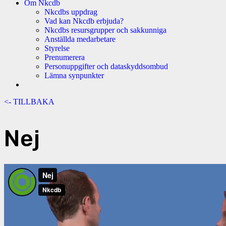
Om Nkcdb
Nkcdbs uppdrag
Vad kan Nkcdb erbjuda?
Nkcdbs resursgrupper och sakkunniga
Anställda medarbetare
Styrelse
Prenumerera
Personuppgifter och dataskyddsombud
Lämna synpunkter
<- TILLBAKA
Nej