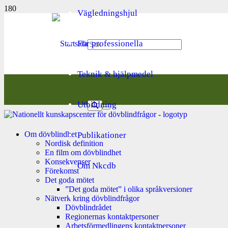
Vägledningshjul
För professionella
Teknik & hjälpmedel
Utbildning
Om dövblindhet
Publikationer
Nordisk definition
En film om dövblindhet
Konsekvenser
Om Nkcdb
Förekomst
Det goda mötet
”Det goda mötet” i olika språkversioner
Nätverk kring dövblindfrågor
Dövblindrådet
Regionernas kontaktpersoner
Arbetsförmedlingens kontaktpersoner