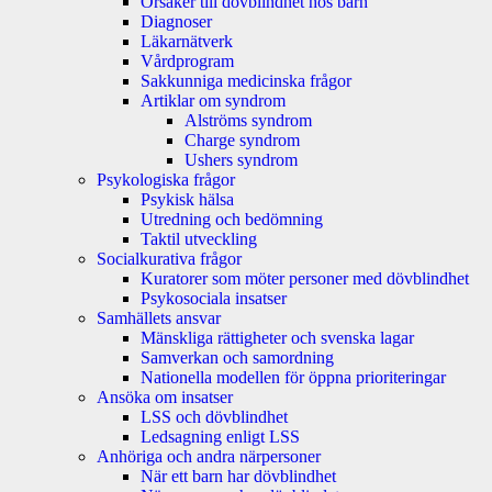
Orsaker till dövblindhet hos barn
Diagnoser
Läkarnätverk
Vårdprogram
Sakkunniga medicinska frågor
Artiklar om syndrom
Alströms syndrom
Charge syndrom
Ushers syndrom
Psykologiska frågor
Psykisk hälsa
Utredning och bedömning
Taktil utveckling
Socialkurativa frågor
Kuratorer som möter personer med dövblindhet
Psykosociala insatser
Samhällets ansvar
Mänskliga rättigheter och svenska lagar
Samverkan och samordning
Nationella modellen för öppna prioriteringar
Ansöka om insatser
LSS och dövblindhet
Ledsagning enligt LSS
Anhöriga och andra närpersoner
När ett barn har dövblindhet