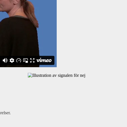
elser.