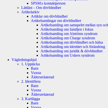
SPSM:s kontaktperson
Lättläst – Om dövblindhet
Artikelarkiv
Artiklar om dövblindhet
Artikelsamlingar om dövblindhet
Artikelsamling om samspelet mellan syn och
Artikelsamling om familjen i fokus
Artikelsamling om Alströms syndrom
Artikelsamling om Charge syndrom
Artikelsamling om dövblindhet och hälsa
Artikelsamling om identitet och förändring
Artikelsamling om juridik & dövblindhet
Artikelsamling om Ushers syndrom
Vägledningshjul
1. Upptäcka
Barn
Vuxna
Åldersrelaterad
2. Identifiera
Barn
Vuxna
Åldersrelaterad
3. Kartlägga
Barn
Vuxna