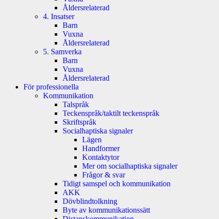
Åldersrelaterad
4. Insatser
Barn
Vuxna
Åldersrelaterad
5. Samverka
Barn
Vuxna
Åldersrelaterad
För professionella
Kommunikation
Talspråk
Teckenspråk/taktilt teckenspråk
Skriftspråk
Socialhaptiska signaler
Lägen
Handformer
Kontaktytor
Mer om socialhaptiska signaler
Frågor & svar
Tidigt samspel och kommunikation
AKK
Dövblindtolkning
Byte av kommunikationssätt
Distanskommunikation