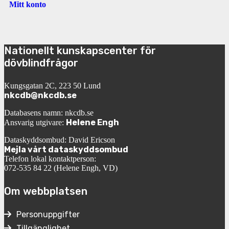
Mitt konto
Nationellt kunskapscenter för
dövblindfrågor
Kungsgatan 2C, 223 50 Lund
nkcdb@nkcdb.se
Databasens namn: nkcdb.se
Helene Engh
Ansvarig utgivare:
Dataskyddsombud: David Ericson
Mejla vårt dataskyddsombud
Telefon lokal kontaktperson:
072-535 84 22 (Helene Engh, VD)
Om webbplatsen
Personuppgifter
Tillgänglighet