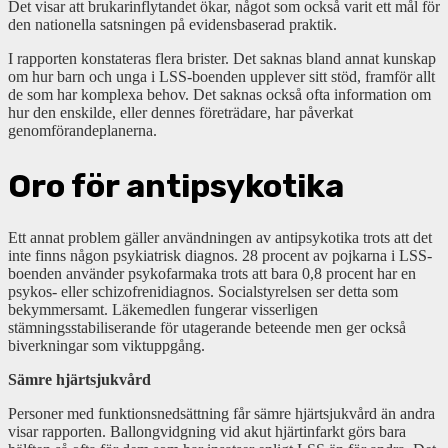
Det visar att brukarinflytandet ökar, något som också varit ett mål för
den nationella satsningen på evidensbaserad praktik.
I rapporten konstateras flera brister. Det saknas bland annat kunskap
om hur barn och unga i LSS-boenden upplever sitt stöd, framför allt
de som har komplexa behov. Det saknas också ofta information om
hur den enskilde, eller dennes företrädare, har påverkat
genomförandeplanerna.
Oro för antipsykotika
Ett annat problem gäller användningen av antipsykotika trots att det
inte finns någon psykiatrisk diagnos. 28 procent av pojkarna i LSS-
boenden använder psykofarmaka trots att bara 0,8 procent har en
psykos- eller schizofrenidiagnos. Socialstyrelsen ser detta som
bekymmersamt. Läkemedlen fungerar visserligen
stämningsstabiliserande för utagerande beteende men ger också
biverkningar som viktuppgång.
Sämre hjärtsjukvård
Personer med funktionsnedsättning får sämre hjärtsjukvård än andra
visar rapporten. Ballongvidgning vid akut hjärtinfarkt görs bara