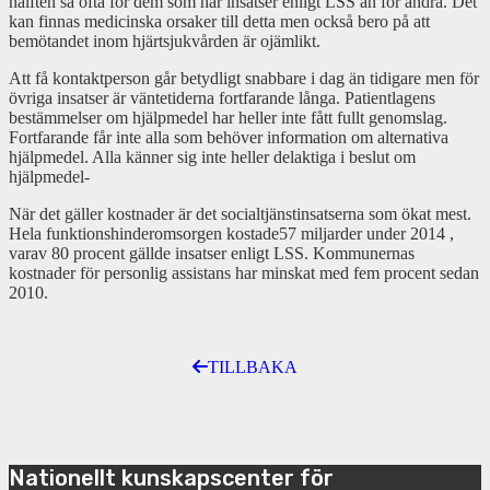
hälften så ofta för dem som har insatser enligt LSS än för andra. Det
kan finnas medicinska orsaker till detta men också bero på att
bemötandet inom hjärtsjukvården är ojämlikt.
Att få kontaktperson går betydligt snabbare i dag än tidigare men för
övriga insatser är väntetiderna fortfarande långa. Patientlagens
bestämmelser om hjälpmedel har heller inte fått fullt genomslag.
Fortfarande får inte alla som behöver information om alternativa
hjälpmedel. Alla känner sig inte heller delaktiga i beslut om
hjälpmedel-
När det gäller kostnader är det socialtjänstinsatserna som ökat mest.
Hela funktionshinderomsorgen kostade57 miljarder under 2014 ,
varav 80 procent gällde insatser enligt LSS. Kommunernas
kostnader för personlig assistans har minskat med fem procent sedan
2010.
TILLBAKA
Nationellt kunskapscenter för