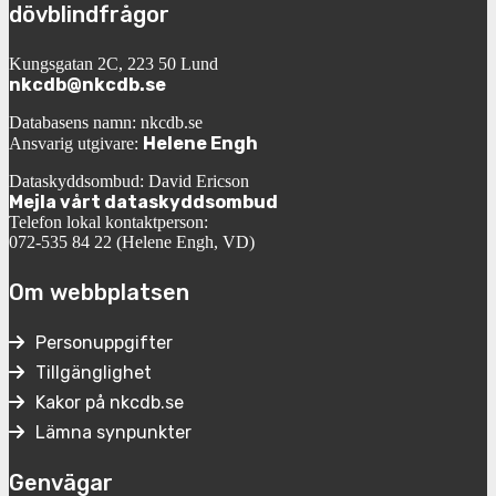
dövblindfrågor
Kungsgatan 2C, 223 50 Lund
nkcdb@nkcdb.se
Databasens namn: nkcdb.se
Helene Engh
Ansvarig utgivare:
Dataskyddsombud: David Ericson
Mejla vårt dataskyddsombud
Telefon lokal kontaktperson:
072-535 84 22 (Helene Engh, VD)
Om webbplatsen
Personuppgifter
Tillgänglighet
Kakor på nkcdb.se
Lämna synpunkter
Genvägar