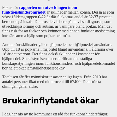
Fokus för
rapporten om utvecklingen inom
funktionshinderområdet
är skillnader mellan könen. Dessa är som
störst i åldersgruppen 0-22 år där flickornas andel är 32-37 procent,
beroende på insats. Det tros delvis bero på att vissa diagnoser, som
utvecklingsstörning och autism, är vanligare bland pojkar. Men det
finns risk för att flickor och kvinnor med annan funktionsnedsättning
inte får samma hjälp som pojkar och män.
Andra könsskillnader gäller hjälpmedel och hjälpmedelsanvändare.
Upp till 18 är pojkarna i majoritet bland användarna. I åldrarna över
18 är det tvärtom. Det finns också skillnader i kostnader för
hjälpmedel. Socialstyrelsen anser därför att den statliga
kunskapsstyrningen inom funktionshinders- och hjälpmedelsområdet
bör ha ett ökat jämställdhetsperspektiv.
Totalt sett får fler människor insatser enligt lagen. Från 2010 har
antalet personer ökat med nio procent till 67400. Den största
ökningen gäller äldre.
Brukarinflytandet ökar
I dag har nio av tio kommuner ett råd för funktionshindersfrågor.