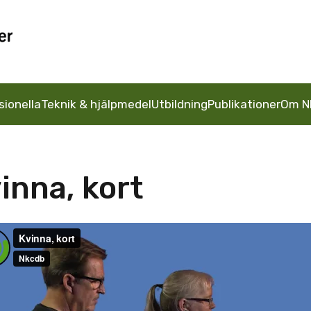
sionella
Teknik & hjälpmedel
Utbildning
Publikationer
Om N
inna, kort