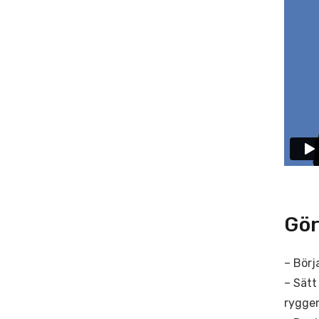
Gör
– Börj
– Sätt
ryggen