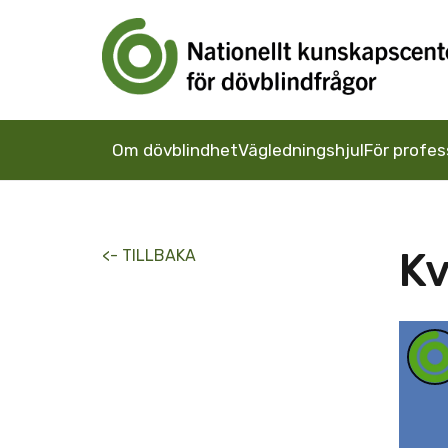
Om dövblindhet
Vägledningshjul
För profes
Kv
<- TILLBAKA