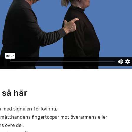
 så här
a med signalen för kvinna.
 måtthandens fingertoppar mot överarmens eller
s övre del.