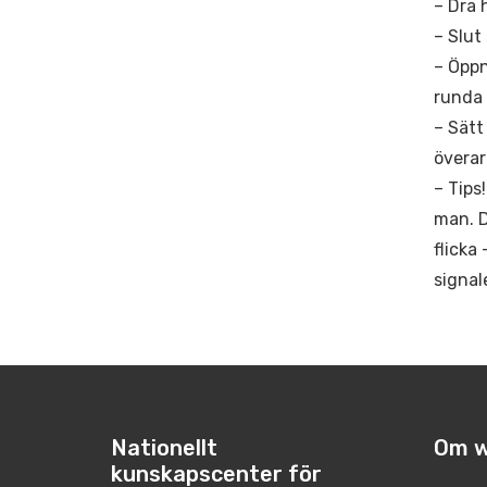
– Dra 
– Slut
– Öppn
runda 
– Sätt
överar
– Tips
man. D
flicka
signal
Nationellt
Om w
kunskapscenter för