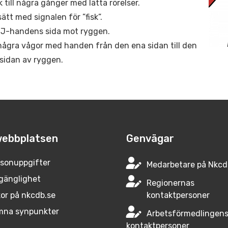
k till några gånger med lätta rörelser.
sätt med signalen för ”fisk”.
 J-handens sida mot ryggen.
några vågor med handen från den ena sidan till den
sidan av ryggen.
ebbplatsen
Genvägar
sonuppgifter
Medarbetare på Nkcd
lgänglighet
Regionernas
or på nkcdb.se
kontaktpersoner
mna synpunkter
Arbetsförmedlingen
kontaktpersoner