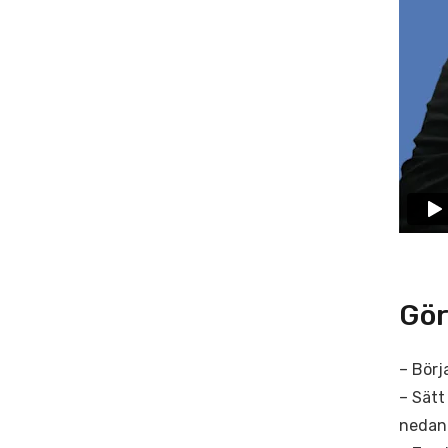
Gör
– Börj
– Sätt
nedan