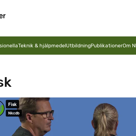
sionella
Teknik & hjälpmedel
Utbildning
Publikationer
Om N
sk