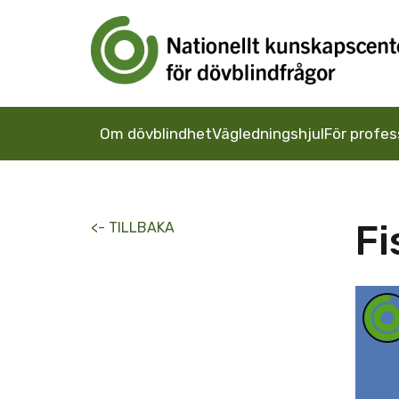
Om dövblindhet
Vägledningshjul
För profes
Fi
<- TILLBAKA