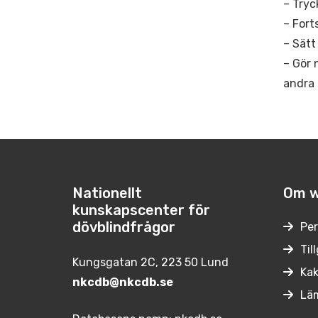
– Tryc
– Fort
– Sätt
– Gör 
andra 
Nationellt
Om w
kunskapscenter för
dövblindfrågor
Per
Til
Kungsgatan 2C, 223 50 Lund
Kak
nkcdb@nkcdb.se
Lä