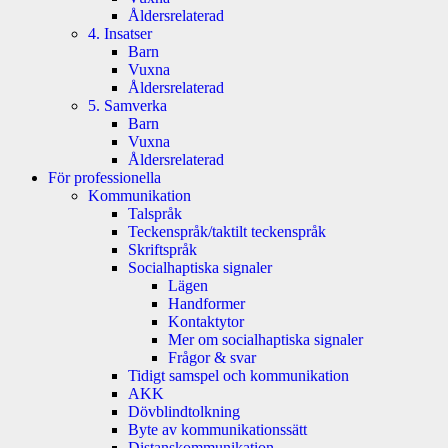
Åldersrelaterad
4. Insatser
Barn
Vuxna
Åldersrelaterad
5. Samverka
Barn
Vuxna
Åldersrelaterad
För professionella
Kommunikation
Talspråk
Teckenspråk/taktilt teckenspråk
Skriftspråk
Socialhaptiska signaler
Lägen
Handformer
Kontaktytor
Mer om socialhaptiska signaler
Frågor & svar
Tidigt samspel och kommunikation
AKK
Dövblindtolkning
Byte av kommunikationssätt
Distanskommunikation