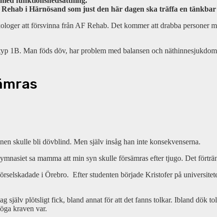
 med funktionsnedsättning.
 Rehab i Härnösand som just den här dagen ska träffa en tänkbar 
ologer att försvinna från AF Rehab. Det kommer att drabba personer me
om typ 1B. Man föds döv, har problem med balansen och näthinnesjukdo
sämras
sonen skulle bli dövblind. Men själv insåg han inte konsekvenserna.
ymnasiet sa mamma att min syn skulle försämras efter tjugo. Det förträ
rselskadade i Örebro. Efter studenten började Kristofer på universitetet
jag själv plötsligt fick, bland annat för att det fanns tolkar. Ibland dök
 höga kraven var.