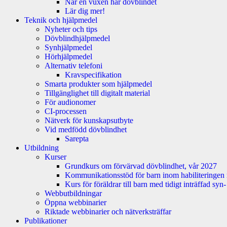
När en vuxen har dövblindet
Lär dig mer!
Teknik och hjälpmedel
Nyheter och tips
Dövblindhjälpmedel
Synhjälpmedel
Hörhjälpmedel
Alternativ telefoni
Kravspecifikation
Smarta produkter som hjälpmedel
Tillgänglighet till digitalt material
För audionomer
CI-processen
Nätverk för kunskapsutbyte
Vid medfödd dövblindhet
Sarepta
Utbildning
Kurser
Grundkurs om förvärvad dövblindhet, vår 2027
Kommunikationsstöd för barn inom habiliteringen
Kurs för föräldrar till barn med tidigt inträffad sy
Webbutbildningar
Öppna webbinarier
Riktade webbinarier och nätverksträffar
Publikationer