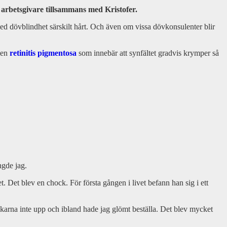
arbetsgivare tillsammans med Kristofer.
d dövblindhet särskilt hårt. Och även om vissa dövkonsulenter blir
men
retinitis pigmentosa
som innebär att synfältet gradvis krymper så
ngde jag.
. Det blev en chock. För första gången i livet befann han sig i ett
 tolkarna inte upp och ibland hade jag glömt beställa. Det blev mycket