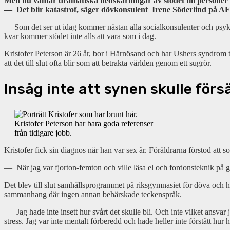
Men nu väntar dramatiska nedskärningar av stödet till personer
— Det blir katastrof, säger dövkonsulent Irene Söderlind på AF
— Som det ser ut idag kommer nästan alla socialkonsulenter och psyk
kvar kommer stödet inte alls att vara som i dag.
Kristofer Peterson är 26 år, bor i Härnösand och har Ushers syndr
att det till slut ofta blir som att betrakta världen genom ett sugrör.
Insåg inte att synen skulle för
Kristofer Peterson har bara goda referenser
från tidigare jobb.
Kristofer fick sin diagnos när han var sex år. Föräldrarna förstod att 
— När jag var fjorton-femton och ville läsa el och fordonsteknik på g
Det blev till slut samhällsprogrammet på riksgymnasiet för döva och hö
sammanhang där ingen annan behärskade teckenspråk.
— Jag hade inte insett hur svårt det skulle bli. Och inte vilket ansvar 
stress. Jag var inte mentalt förberedd och hade heller inte förstått hur