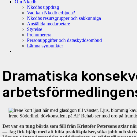
Om Nkcdb
Nkcdbs uppdrag
Vad kan Nkcdb erbjuda?
Nkcdbs resursgrupper och sakkunniga
Anställda medarbetare
Styrelse
Prenumerera
Personuppgifter och dataskyddsombud
Lämna synpunkter
Dramatiska konsekve
arbetsförmedlingen
Irene Söderlind, dövkonsulent på AF Rehab ser med oro på framtid
Det var en tung börda som föll från Kristofer Petersons axlar när
— Jag fick hjälp med att hitta praktikplatser, söka jobb och skr