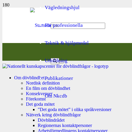
Vägledningshjul
För professionella
Teknik & hjälpmedel
Utbildning
Om dövblindhet
Publikationer
Nordisk definition
En film om dövblindhet
Konsekvenser
Om Nkcdb
Förekomst
Det goda mötet
”Det goda mötet” i olika språkversioner
Nätverk kring dövblindfrågor
Dövblindrådet
Regionernas kontaktpersoner
Arbetsförmedlingens kontaktpersoner