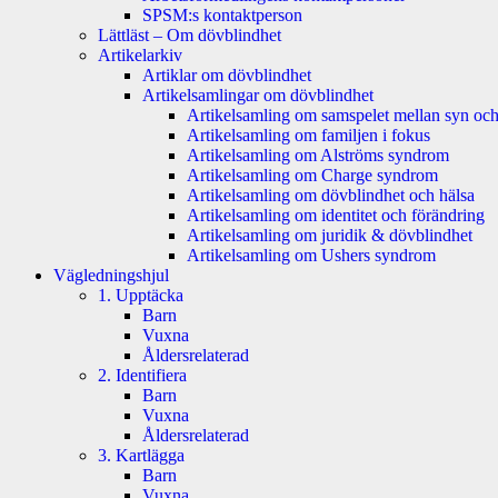
SPSM:s kontaktperson
Lättläst – Om dövblindhet
Artikelarkiv
Artiklar om dövblindhet
Artikelsamlingar om dövblindhet
Artikelsamling om samspelet mellan syn och
Artikelsamling om familjen i fokus
Artikelsamling om Alströms syndrom
Artikelsamling om Charge syndrom
Artikelsamling om dövblindhet och hälsa
Artikelsamling om identitet och förändring
Artikelsamling om juridik & dövblindhet
Artikelsamling om Ushers syndrom
Vägledningshjul
1. Upptäcka
Barn
Vuxna
Åldersrelaterad
2. Identifiera
Barn
Vuxna
Åldersrelaterad
3. Kartlägga
Barn
Vuxna