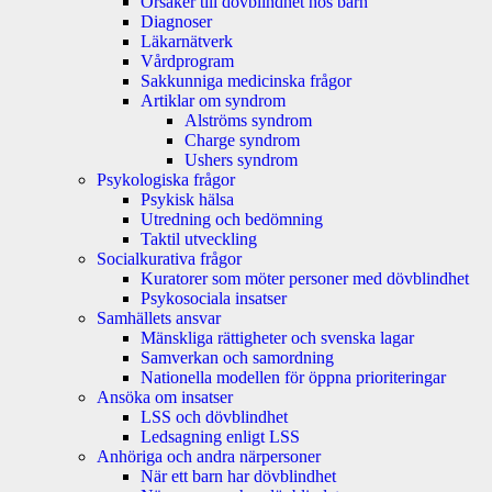
Orsaker till dövblindhet hos barn
Diagnoser
Läkarnätverk
Vårdprogram
Sakkunniga medicinska frågor
Artiklar om syndrom
Alströms syndrom
Charge syndrom
Ushers syndrom
Psykologiska frågor
Psykisk hälsa
Utredning och bedömning
Taktil utveckling
Socialkurativa frågor
Kuratorer som möter personer med dövblindhet
Psykosociala insatser
Samhällets ansvar
Mänskliga rättigheter och svenska lagar
Samverkan och samordning
Nationella modellen för öppna prioriteringar
Ansöka om insatser
LSS och dövblindhet
Ledsagning enligt LSS
Anhöriga och andra närpersoner
När ett barn har dövblindhet