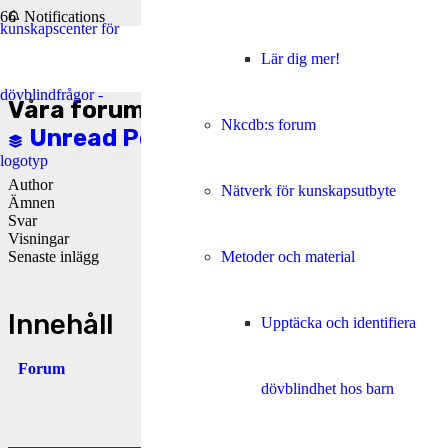
Notifications
Lär dig mer!
Clear all
Våra forum
Nkcdb:s forum
Unread Posts
Author
Nätverk för kunskapsutbyte
Ämnen
Svar
Visningar
Senaste inlägg
Metoder och material
Load More Topics
Innehåll
Upptäcka och identifiera
Forum
dövblindhet hos barn