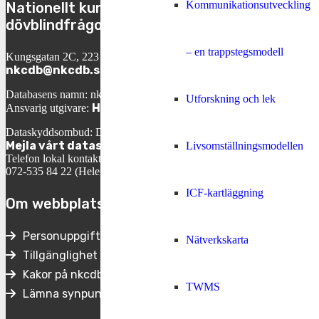
Kommunikationsutveckling
Nationellt kunskapscenter för
dövblindfrågor
– en trappstegsmodell
Kungsgatan 2C, 223 50 Lund
nkcdb@nkcdb.se
Databasens namn: nkcdb.se
Utforskning och lek
Helene Engh
Ansvarig utgivare:
Dataskyddsombud: David Ericson
Mejla vårt dataskyddsombud
Livsomställningsmodellen
Telefon lokal kontaktperson:
072-535 84 22 (Helene Engh, VD)
ICF-kartläggning
Om webbplatsen
Personuppgifter
Nätverkskarta
Tillgänglighet
Kakor på nkcdb.se
TWMS
Lämna synpunkter