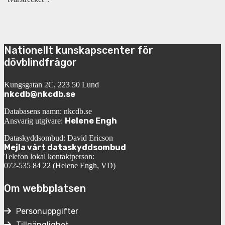
Nationellt kunskapscenter för
dövblindfrågor
Kungsgatan 2C, 223 50 Lund
nkcdb@nkcdb.se
Databasens namn: nkcdb.se
Helene Engh
Ansvarig utgivare:
Dataskyddsombud: David Ericson
Mejla vårt dataskyddsombud
Telefon lokal kontaktperson:
072-535 84 22 (Helene Engh, VD)
Om webbplatsen
Personuppgifter
Tillgänglighet