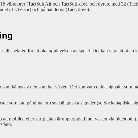
 16 vibratorer (TactSuit Air och TactSuit x16), och dyrare med 32 (TactSu
uvudet (TactVisor) och på händerna (TactGlove).
ing
till spelaren för att öka upplevelsen av spelet. Det kan vara att få en kän
gnaler som känns av den som har västen. Det kan vara enkla signaler som 
nster som kan påminna om socialhaptiska signaler (se Socialhaptiska si
 att mobilen eller surfplattan är uppkopplad mot västen via bluetooth (i
stånd.