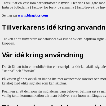
Tactsuit är en väst som har vibratorer insydda. Det finns billigare med
fästa på fotlederna (Tactosy for feet), på armarna (TactSleeve), på h
Se mer på
www.bhaptics.com
Tillverkarens idé kring användn
Tanken är att tillverkare av datorspel ska kunna skicka haptiska signaler 
kroppen.
Vår idé kring användning
Det är lätt att från en mobiltelefon eller surfplatta skicka taktila si
”stanna” och ”fortsätt”.
På västen går det också att känna lite mer avancerade rörelser och mö
katalog med olika signaler som kan skickas.
Poängen är att den som ger signalerna bara behöver befinna sig så nära
vanlig taktil kommunikation där man behöver vara inom armlängds av