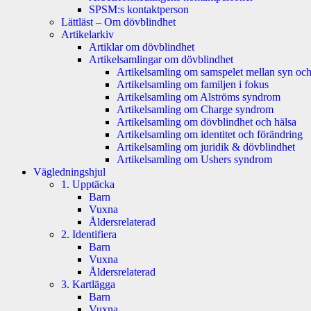
SPSM:s kontaktperson
Lättläst – Om dövblindhet
Artikelarkiv
Artiklar om dövblindhet
Artikelsamlingar om dövblindhet
Artikelsamling om samspelet mellan syn och
Artikelsamling om familjen i fokus
Artikelsamling om Alströms syndrom
Artikelsamling om Charge syndrom
Artikelsamling om dövblindhet och hälsa
Artikelsamling om identitet och förändring
Artikelsamling om juridik & dövblindhet
Artikelsamling om Ushers syndrom
Vägledningshjul
1. Upptäcka
Barn
Vuxna
Åldersrelaterad
2. Identifiera
Barn
Vuxna
Åldersrelaterad
3. Kartlägga
Barn
Vuxna