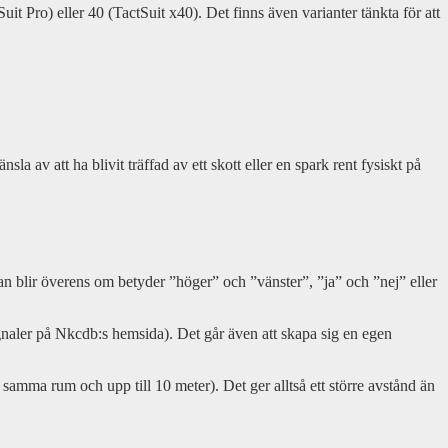
it Pro) eller 40 (TactSuit x40). Det finns även varianter tänkta för att
sla av att ha blivit träffad av ett skott eller en spark rent fysiskt på
man blir överens om betyder ”höger” och ”vänster”, ”ja” och ”nej” eller
gnaler på Nkcdb:s hemsida). Det går även att skapa sig en egen
 samma rum och upp till 10 meter). Det ger alltså ett större avstånd än