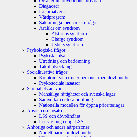
Orsaker till dövblindhet hos barn
Diagnoser
Läkarnätverk
Vårdprogram
Sakkunniga medicinska frågor
Artiklar om syndrom
Alströms syndrom
Charge syndrom
Ushers syndrom
Psykologiska frågor
Psykisk hälsa
Utredning och bedömning
Taktil utveckling
Socialkurativa frågor
Kuratorer som möter personer med dövblindhet
Psykosociala insatser
Samhällets ansvar
Mänskliga rättigheter och svenska lagar
Samverkan och samordning
Nationella modellen för öppna prioriteringar
Ansöka om insatser
LSS och dövblindhet
Ledsagning enligt LSS
Anhöriga och andra närpersoner
När ett barn har dövblindhet