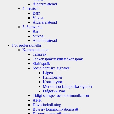
Åldersrelaterad
4. Insatser
Barn
Vuxna
Åldersrelaterad
5. Samverka
Barn
Vuxna
Åldersrelaterad
För professionella
Kommunikation
Talspråk
Teckenspråk/taktilt teckenspråk
Skriftspråk
Socialhaptiska signaler
Lägen
Handformer
Kontaktytor
Mer om socialhaptiska signaler
Frågor & svar
Tidigt samspel och kommunikation
AKK
Dövblindtolkning
Byte av kommunikationssätt
Distanskommunikation