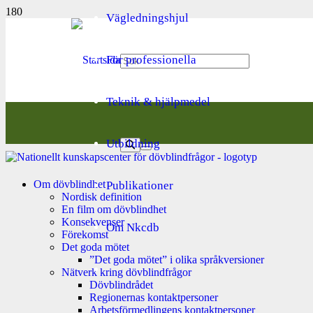
Vägledningshjul
För professionella
Teknik & hjälpmedel
Utbildning
Om dövblindhet
Publikationer
Nordisk definition
En film om dövblindhet
Konsekvenser
Om Nkcdb
Förekomst
Det goda mötet
”Det goda mötet” i olika språkversioner
Nätverk kring dövblindfrågor
Dövblindrådet
Regionernas kontaktpersoner
Arbetsförmedlingens kontaktpersoner