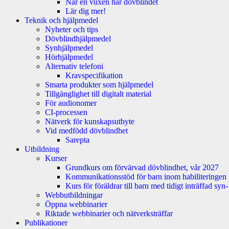
När en vuxen har dövblindet
Lär dig mer!
Teknik och hjälpmedel
Nyheter och tips
Dövblindhjälpmedel
Synhjälpmedel
Hörhjälpmedel
Alternativ telefoni
Kravspecifikation
Smarta produkter som hjälpmedel
Tillgänglighet till digitalt material
För audionomer
CI-processen
Nätverk för kunskapsutbyte
Vid medfödd dövblindhet
Sarepta
Utbildning
Kurser
Grundkurs om förvärvad dövblindhet, vår 2027
Kommunikationsstöd för barn inom habiliteringen
Kurs för föräldrar till barn med tidigt inträffad sy
Webbutbildningar
Öppna webbinarier
Riktade webbinarier och nätverksträffar
Publikationer