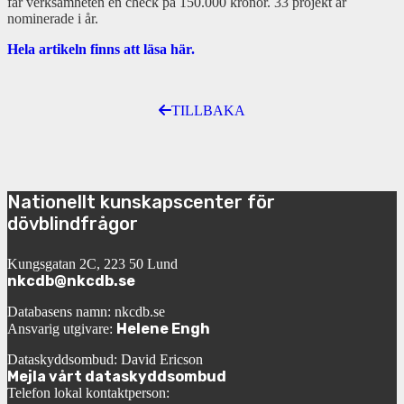
får verksamheten en check på 150.000 kronor. 33 projekt är
nominerade i år.
Hela artikeln finns att läsa här.
TILLBAKA
Nationellt kunskapscenter för
dövblindfrågor
Kungsgatan 2C, 223 50 Lund
nkcdb@nkcdb.se
Databasens namn: nkcdb.se
Helene Engh
Ansvarig utgivare:
Dataskyddsombud: David Ericson
Mejla vårt dataskyddsombud
Telefon lokal kontaktperson: