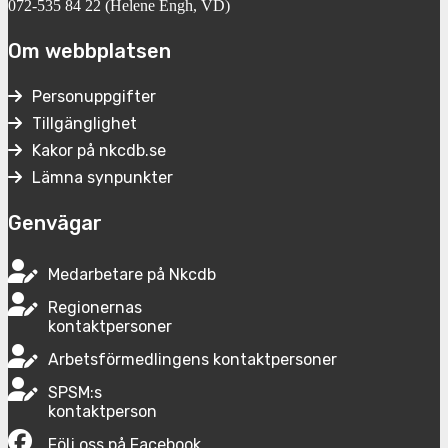
072-535 84 22 (Helene Engh, VD)
Om webbplatsen
Personuppgifter
Tillgänglighet
Kakor på nkcdb.se
Lämna synpunkter
Genvägar
Medarbetare på Nkcdb
Regionernas
kontaktpersoner
Arbetsförmedlingens kontaktpersoner
SPSM:s
kontaktperson
Följ oss på Facebook