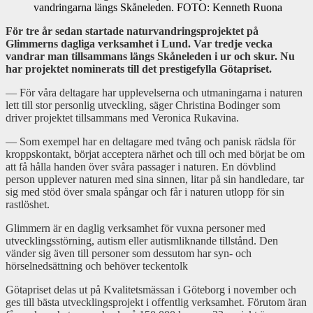
vandringarna längs Skåneleden. FOTO: Kenneth Ruona
För tre år sedan startade naturvandringsprojektet på
Glimmerns dagliga verksamhet i Lund. Var tredje vecka
vandrar man tillsammans längs Skåneleden i ur och skur. Nu
har projektet nominerats till det prestigefylla Götapriset.
— För våra deltagare har upplevelserna och utmaningarna i naturen
lett till stor personlig utveckling, säger Christina Bodinger som
driver projektet tillsammans med Veronica Rukavina.
— Som exempel har en deltagare med tvång och panisk rädsla för
kroppskontakt, börjat acceptera närhet och till och med börjat be om
att få hålla handen över svåra passager i naturen. En dövblind
person upplever naturen med sina sinnen, litar på sin handledare, tar
sig med stöd över smala spångar och får i naturen utlopp för sin
rastlöshet.
Glimmern är en daglig verksamhet för vuxna personer med
utvecklingsstörning, autism eller autismliknande tillstånd. Den
vänder sig även till personer som dessutom har syn- och
hörselnedsättning och behöver teckentolk
Götapriset delas ut på Kvalitetsmässan i Göteborg i november och
ges till bästa utvecklingsprojekt i offentlig verksamhet. Förutom äran