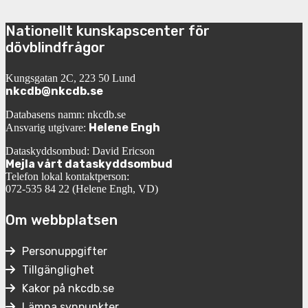
Nationellt kunskapscenter för
dövblindfrågor
Kungsgatan 2C, 223 50 Lund
nkcdb@nkcdb.se
Databasens namn: nkcdb.se
Helene Engh
Ansvarig utgivare:
Dataskyddsombud: David Ericson
Mejla vårt dataskyddsombud
Telefon lokal kontaktperson:
072-535 84 22 (Helene Engh, VD)
Om webbplatsen
Personuppgifter
Tillgänglighet
Kakor på nkcdb.se
Lämna synpunkter