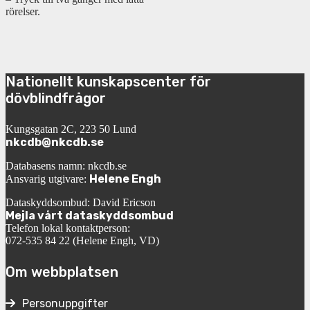
rörelser.
Nationellt kunskapscenter för
dövblindfrågor
Kungsgatan 2C, 223 50 Lund
nkcdb@nkcdb.se
Databasens namn: nkcdb.se
Helene Engh
Ansvarig utgivare:
Dataskyddsombud: David Ericson
Mejla vårt dataskyddsombud
Telefon lokal kontaktperson:
072-535 84 22 (Helene Engh, VD)
Om webbplatsen
Personuppgifter