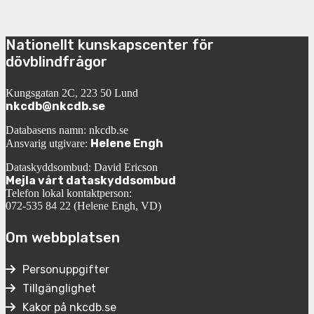
Nationellt kunskapscenter för
dövblindfrågor
Kungsgatan 2C, 223 50 Lund
nkcdb@nkcdb.se
Databasens namn: nkcdb.se
Helene Engh
Ansvarig utgivare:
Dataskyddsombud: David Ericson
Mejla vårt dataskyddsombud
Telefon lokal kontaktperson:
072-535 84 22 (Helene Engh, VD)
Om webbplatsen
Personuppgifter
Tillgänglighet
Kakor på nkcdb.se