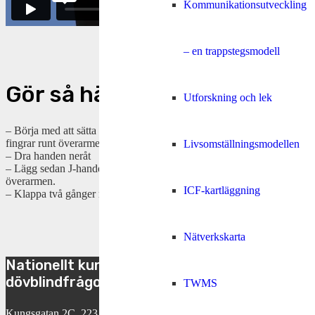
Kommunikationsutveckling
– en trappstegsmodell
Gör så här
Utforskning och lek
– Börja med att sätta T-handens
fingrar runt överarmen.
Livsomställningsmodellen
– Dra handen neråt
– Lägg sedan J-handen mot
överarmen.
ICF-kartläggning
– Klappa två gånger med handen.
Nätverkskarta
Nationellt kunskapscenter för
dövblindfrågor
TWMS
Kungsgatan 2C, 223 50 Lund