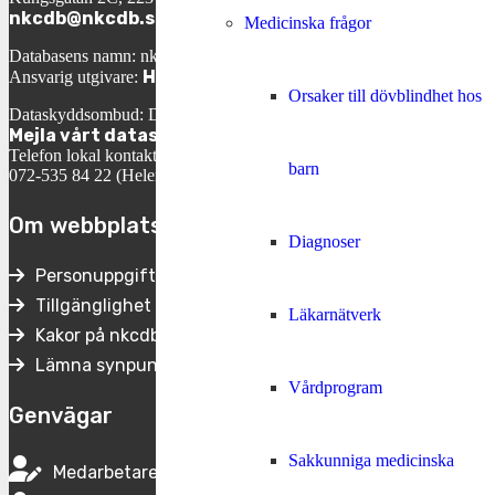
nkcdb@nkcdb.se
Medicinska frågor
Databasens namn: nkcdb.se
Helene Engh
Ansvarig utgivare:
Orsaker till dövblindhet hos
Dataskyddsombud: David Ericson
Mejla vårt dataskyddsombud
Telefon lokal kontaktperson:
barn
072-535 84 22 (Helene Engh, VD)
Om webbplatsen
Diagnoser
Personuppgifter
Tillgänglighet
Läkarnätverk
Kakor på nkcdb.se
Lämna synpunkter
Vårdprogram
Genvägar
Sakkunniga medicinska
Medarbetare på Nkcdb