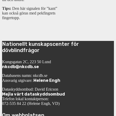
Tips:
Den här signalen för ”kant”
kan också göras med pekfingrets
fingertopp.
Nationellt kunskapscenter för
dövblindfrågor
Kungsgatan 2C, 223 50 Lund
nkcdb@nkcdb.se
Databasens namn: nkcdb.se
Helene Engh
Ansvarig utgivare:
Dataskyddsombud: David Ericson
Mejla vårt dataskyddsombud
Telefon lokal kontaktperson:
072-535 84 22 (Helene Engh, VD)
Om webbplatsen