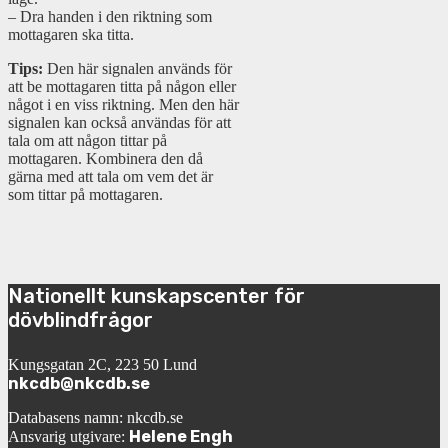
– Dra handen i den riktning som
mottagaren ska titta.
Tips:
Den här signalen används för
att be mottagaren titta på någon eller
något i en viss riktning. Men den här
signalen kan också användas för att
tala om att någon tittar på
mottagaren. Kombinera den då
gärna med att tala om vem det är
som tittar på mottagaren.
Nationellt kunskapscenter för
dövblindfrågor
Kungsgatan 2C, 223 50 Lund
nkcdb@nkcdb.se
Databasens namn: nkcdb.se
Helene Engh
Ansvarig utgivare: