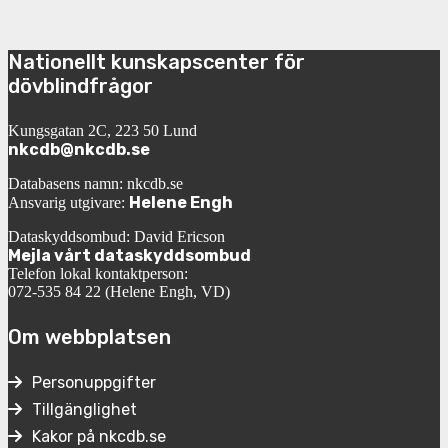
Nationellt kunskapscenter för
dövblindfrågor
Kungsgatan 2C, 223 50 Lund
nkcdb@nkcdb.se
Databasens namn: nkcdb.se
Helene Engh
Ansvarig utgivare:
Dataskyddsombud: David Ericson
Mejla vårt dataskyddsombud
Telefon lokal kontaktperson:
072-535 84 22 (Helene Engh, VD)
Om webbplatsen
Personuppgifter
Tillgänglighet
Kakor på nkcdb.se