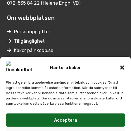
072-535 84 22 (Helene Engh, VD)
Om webbplatsen
Personuppgifter
Tillgänglighet
Kakor på nkcdb.se
Lämna synpunkter
Hantera kakor
Genvägar
För att ge en bra upplevelse använder vi teknik som cookies för att
lagra och/eller komma åt enhetsinformation. När du samtycker till
Medarbetare på Nkcdb
dessa tekniker kan vi behandla data som surfbeteende eller unika ID:n
på denna webbplats. Om du inte samtycker eller om du återkallar ditt
Regionernas
samtycke kan detta påverka vissa funktioner negativt.
kontaktpersoner
Arbetsförmedlingens kontaktpersoner
Acceptera
SPSM:s