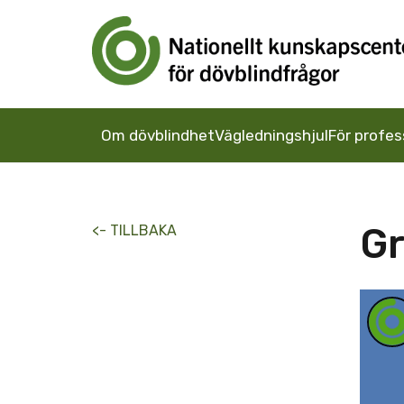
Om dövblindhet
Vägledningshjul
För profes
G
<- TILLBAKA