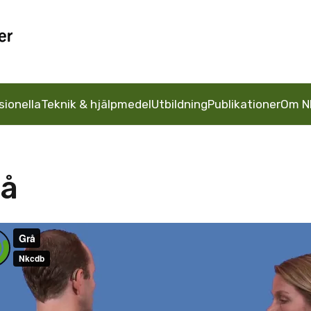
sionella
Teknik & hjälpmedel
Utbildning
Publikationer
Om N
rå