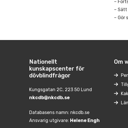
– Fort
– Sätt
– Gör
Nationellt
Om w
kunskapscenter för
dövblindfrågor
Per
Til
Kungsgatan 2C, 223 50 Lund
Kak
nkcdb@nkcdb.se
Lä
Databasens namn: nkcdb.se
Ansvarig utgivare:
Helene Engh