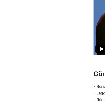
Gör
– Börj
– Läg
– Gör 