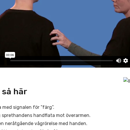
 så här
a med signalen för ”färg”.
g sprethandens handflata mot överarmen.
en neråtgående vågrörelse med handen.