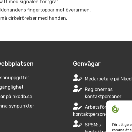
sätt med signalen för ”grå”.
 klohandens fingertoppar mot överarmen.
små cirkelrörelser med handen.
ebbplatsen
Genvägar
sonuppgifter
Medarbetare på Nkcd
lgänglighet
Regionernas
or på nkcdb.se
kontaktpersoner
mna synpunkter
Arbetsförmedlingen
kontaktpersoner
SPSM:s
För att ge 
komma åt en
kontaktperson