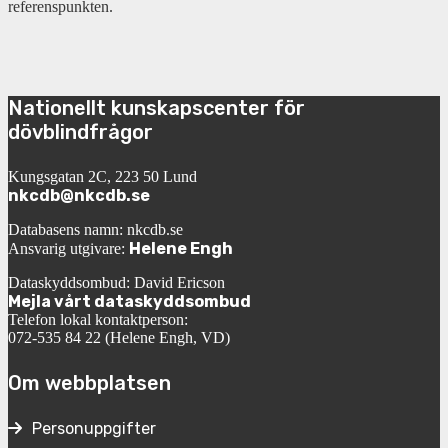
referenspunkten.
Nationellt kunskapscenter för
dövblindfrågor
Kungsgatan 2C, 223 50 Lund
nkcdb@nkcdb.se
Databasens namn: nkcdb.se
Helene Engh
Ansvarig utgivare:
Dataskyddsombud: David Ericson
Mejla vårt dataskyddsombud
Telefon lokal kontaktperson:
072-535 84 22 (Helene Engh, VD)
Om webbplatsen
Personuppgifter