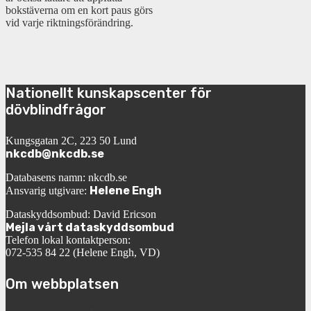
bokstäverna om en kort paus görs
vid varje riktningsförändring.
Nationellt kunskapscenter för
dövblindfrågor
Kungsgatan 2C, 223 50 Lund
nkcdb@nkcdb.se
Databasens namn: nkcdb.se
Helene Engh
Ansvarig utgivare:
Dataskyddsombud: David Ericson
Mejla vårt dataskyddsombud
Telefon lokal kontaktperson:
072-535 84 22 (Helene Engh, VD)
Om webbplatsen