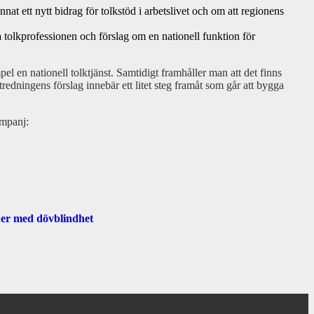
t ett nytt bidrag för tolkstöd i arbetslivet och om att regionens
rka tolkprofessionen och förslag om en nationell funktion för
l en nationell tolktjänst. Samtidigt framhåller man att det finns
tredningens förslag innebär ett litet steg framåt som går att bygga
ampanj:
oner med dövblindhet