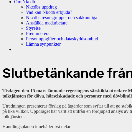
Om Nkcdb
Nkcdbs uppdrag
Vad kan Nkcdb erbjuda?
Nkcdbs resursgrupper och sakkunniga
Anställda medarbetare
Styrelse
Prenumerera
Personuppgifter och dataskyddsombud
Lämna synpunkter
Slutbetänkande från
Tisdagen den 15 mars lämnade regeringens särskilda utredare Ma
tolktjänsten för döva, hörselskadade och personer med dövblindh
Utredningen presenterar förslag på åtgärder som syftar till att ge stab
på lika villkor. Uppdraget har varit att utifrån en fördjupad analys av
tolktjänsten.
Handlingsplanen innehåller två delar: