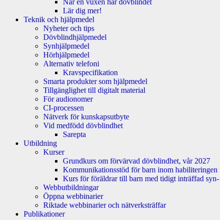
När en vuxen har dövblindet
Lär dig mer!
Teknik och hjälpmedel
Nyheter och tips
Dövblindhjälpmedel
Synhjälpmedel
Hörhjälpmedel
Alternativ telefoni
Kravspecifikation
Smarta produkter som hjälpmedel
Tillgänglighet till digitalt material
För audionomer
CI-processen
Nätverk för kunskapsutbyte
Vid medfödd dövblindhet
Sarepta
Utbildning
Kurser
Grundkurs om förvärvad dövblindhet, vår 2027
Kommunikationsstöd för barn inom habiliteringen
Kurs för föräldrar till barn med tidigt inträffad sy
Webbutbildningar
Öppna webbinarier
Riktade webbinarier och nätverksträffar
Publikationer