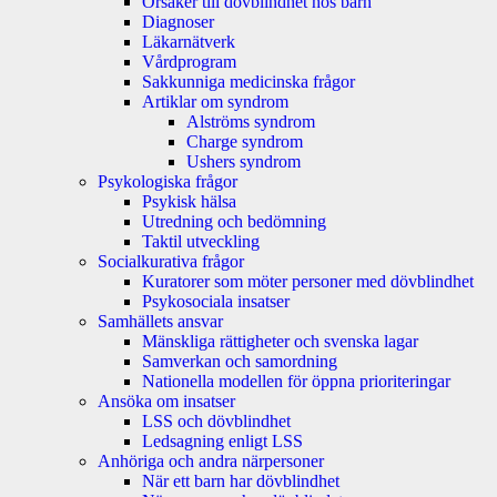
Orsaker till dövblindhet hos barn
Diagnoser
Läkarnätverk
Vårdprogram
Sakkunniga medicinska frågor
Artiklar om syndrom
Alströms syndrom
Charge syndrom
Ushers syndrom
Psykologiska frågor
Psykisk hälsa
Utredning och bedömning
Taktil utveckling
Socialkurativa frågor
Kuratorer som möter personer med dövblindhet
Psykosociala insatser
Samhällets ansvar
Mänskliga rättigheter och svenska lagar
Samverkan och samordning
Nationella modellen för öppna prioriteringar
Ansöka om insatser
LSS och dövblindhet
Ledsagning enligt LSS
Anhöriga och andra närpersoner
När ett barn har dövblindhet