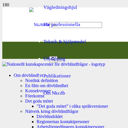
Vägledningshjul
För professionella
Teknik & hjälpmedel
Utbildning
Om dövblindhet
Publikationer
Nordisk definition
En film om dövblindhet
Konsekvenser
Om Nkcdb
Förekomst
Det goda mötet
”Det goda mötet” i olika språkversioner
Nätverk kring dövblindfrågor
Dövblindrådet
Regionernas kontaktpersoner
Arbetsförmedlingens kontaktpersoner