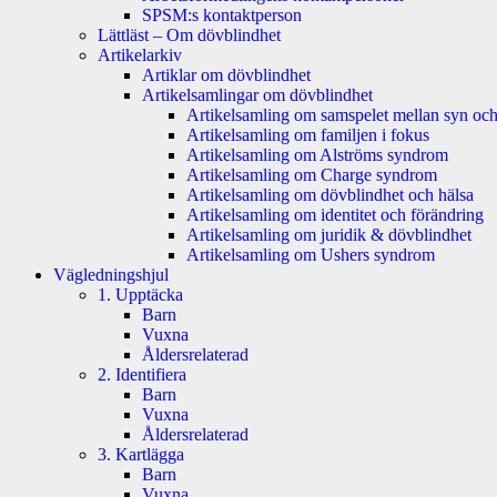
SPSM:s kontaktperson
Lättläst – Om dövblindhet
Artikelarkiv
Artiklar om dövblindhet
Artikelsamlingar om dövblindhet
Artikelsamling om samspelet mellan syn och
Artikelsamling om familjen i fokus
Artikelsamling om Alströms syndrom
Artikelsamling om Charge syndrom
Artikelsamling om dövblindhet och hälsa
Artikelsamling om identitet och förändring
Artikelsamling om juridik & dövblindhet
Artikelsamling om Ushers syndrom
Vägledningshjul
1. Upptäcka
Barn
Vuxna
Åldersrelaterad
2. Identifiera
Barn
Vuxna
Åldersrelaterad
3. Kartlägga
Barn
Vuxna