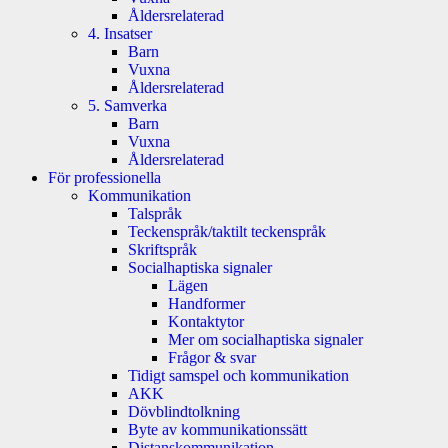
Åldersrelaterad
4. Insatser
Barn
Vuxna
Åldersrelaterad
5. Samverka
Barn
Vuxna
Åldersrelaterad
För professionella
Kommunikation
Talspråk
Teckenspråk/taktilt teckenspråk
Skriftspråk
Socialhaptiska signaler
Lägen
Handformer
Kontaktytor
Mer om socialhaptiska signaler
Frågor & svar
Tidigt samspel och kommunikation
AKK
Dövblindtolkning
Byte av kommunikationssätt
Distanskommunikation