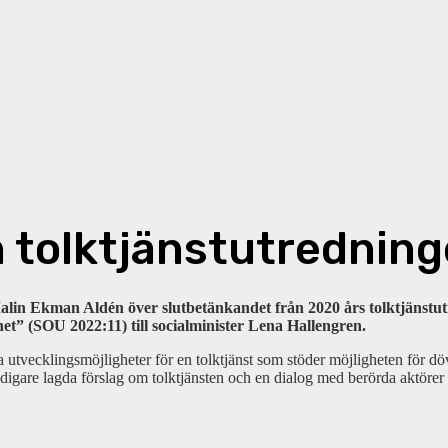
 tolktjänstutrednin
lin Ekman Aldén över slutbetänkandet från 2020 års tolktjänstutr
et” (SOU 2022:11) till socialminister Lena Hallengren.
ila utvecklingsmöjligheter för en tolktjänst som stöder möjligheten för 
 tidigare lagda förslag om tolktjänsten och en dialog med berörda aktöre