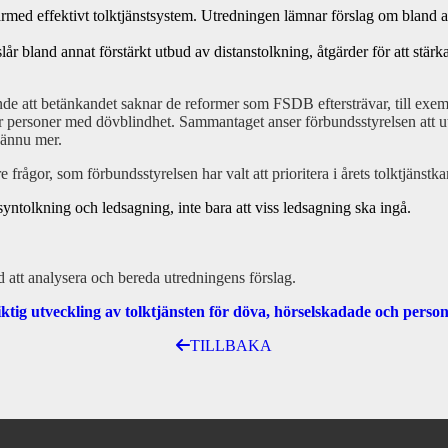
med effektivt tolktjänstsystem. Utredningen lämnar förslag om bland anna
slår bland annat förstärkt utbud av distanstolkning, åtgärder för att stä
e att betänkandet saknar de reformer som FSDB eftersträvar, till exempe
t för personer med dövblindhet. Sammantaget anser förbundsstyrelsen att u
n ännu mer.
rågor, som förbundsstyrelsen har valt att prioritera i årets tolktjänstk
syntolkning och ledsagning, inte bara att viss ledsagning ska ingå.
d att analysera och bereda utredningens förslag.
iktig utveckling av tolktjänsten för döva, hörselskadade och pers
TILLBAKA