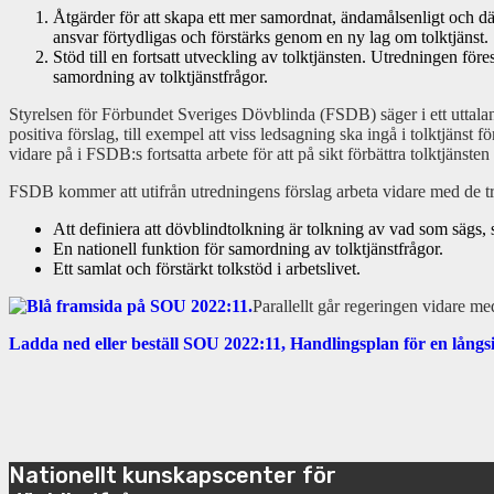
Åtgärder för att skapa ett mer samordnat, ändamålsenligt och där
ansvar förtydligas och förstärks genom en ny lag om tolktjänst.
Stöd till en fortsatt utveckling av tolktjänsten. Utredningen före
samordning av tolktjänstfrågor.
Styrelsen för Förbundet Sveriges Dövblinda (FSDB) säger i ett uttaland
positiva förslag, till exempel att viss ledsagning ska ingå i tolktjäns
vidare på i FSDB:s fortsatta arbete för att på sikt förbättra tolktjänste
FSDB kommer att utifrån utredningens förslag arbeta vidare med de tre f
Att definiera att dövblindtolkning är tolkning av vad som sägs, 
En nationell funktion för samordning av tolktjänstfrågor.
Ett samlat och förstärkt tolkstöd i arbetslivet.
Parallellt går regeringen vidare me
Ladda ned eller beställ SOU 2022:11, Handlingsplan för en långs
Nationellt kunskapscenter för